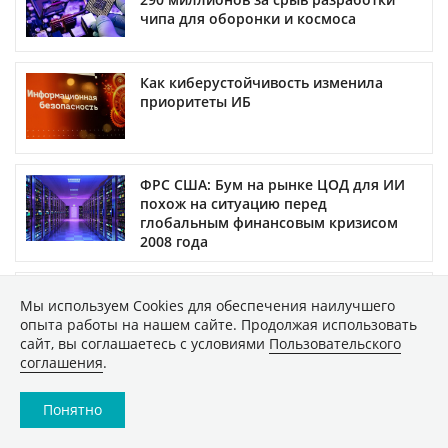
чипа для оборонки и космоса
Как киберустойчивость изменила
приоритеты ИБ
ФРС США: Бум на рынке ЦОД для ИИ
похож на ситуацию перед
глобальным финансовым кризисом
2008 года
ИИ-трансформация BPM-систем: что
Мы используем Сookies для обеспечения наилучшего
происходит в 2026 году
опыта работы на нашем сайте. Продолжая использовать
сайт, вы соглашаетесь с условиями
Пользовательского
соглашения
.
Европа в ужасе от перспектив
Понятно
лишения доступа к американским
облакам и ПО. Большинство