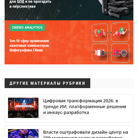
для ЦОД и не прогадать
в перспективе
CNEWS ANALYTICS
Топ-10 сфер применения
квантовых компьютеров.
Инфографика CNews
ДРУГИЕ МАТЕРИАЛЫ РУБРИКИ
Цифровая трансформация 2026: в
тренде ИИ, платформенные решения
и инхаус-разработка
Власти оштрафовали дизайн-центр на
290 миллионов за срыв разработки