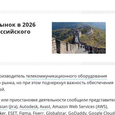
ынок в 2026
оссийского
оизводитель
телекоммуникационного оборудования
о рынка, но при этом подчеркнул важность обеспечения
ей.
или приостановке деятельности сообщили представите
sian
(
Jira
),
Autodesk
,
Avast
, Amazon Web Services (
AWS
),
ker
,
ESET
,
Figma
, Fiverr,
Globalstar
,
GoDaddy
,
Google Cloud