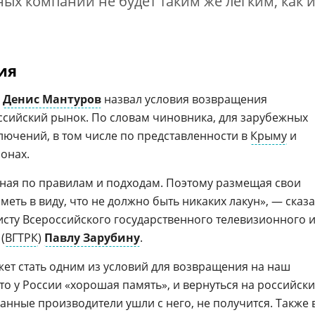
х компаний не будет таким же легким, как 
ия
Денис Мантуров
назвал условия возвращения
сийский рынок. По словам чиновника, для зарубежных
лючений, в том числе по представленности в
Крыму
и
онах.
иная по правилам и подходам. Поэтому размещая свои
еть в виду, что не должно быть никаких лакун», — сказ
сту Всероссийского государственного телевизионного 
(
ВГТРК
)
Павлу Зарубину
.
жет стать одним из условий для возвращения на наш
о у России «хорошая память», и вернуться на российск
ранные производители ушли с него, не получится. Также 