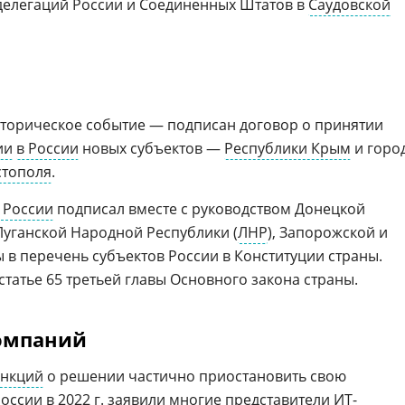
делегаций России и Соединенных Штатов в
Саудовской
историческое событие — подписан договор о принятии
ии
в России
новых субъектов —
Республики Крым
и горо
стополя
.
 России
подписал вместе с руководством Донецкой
 Луганской Народной Республики (
ЛНР
), Запорожской и
 в перечень субъектов России в Конституции страны.
татье 65 третьей главы Основного закона страны.
омпаний
анкций
о решении частично приостановить свою
оссии в 2022 г. заявили многие представители ИТ-