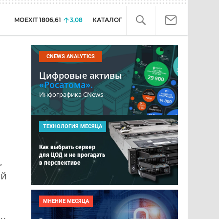
MOEXIT
1806,61
3,08
КАТАЛОГ
CNEWS ANALYTICS
Цифровые активы
«Росатома».
Инфографика CNews
ТЕХНОЛОГИЯ МЕСЯЦА
Как выбрать сервер
для ЦОД и не прогадать
,
в перспективе
ой
МНЕНИЕ МЕСЯЦА