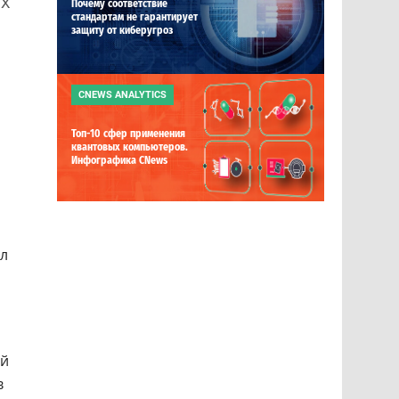
их
Почему соответствие
стандартам не гарантирует
защиту от киберугроз
CNEWS ANALYTICS
Топ-10 сфер применения
квантовых компьютеров.
Инфографика CNews
ал
и
ий
в