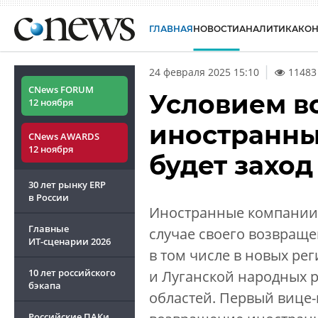
ГЛАВНАЯ
НОВОСТИ
АНАЛИТИКА
КО
24 февраля 2025 15:10
11483
CNews FORUM
Условием в
12 ноября
иностранны
CNews AWARDS
12 ноября
будет заход
30 лет рынку ERP
в России
Иностранные компании,
Главные
случае своего возвраще
ИТ-сценарии
2026
в том числе в новых ре
10 лет российского
и Луганской народных р
бэкапа
областей. Первый вице-
Российские ПАКи