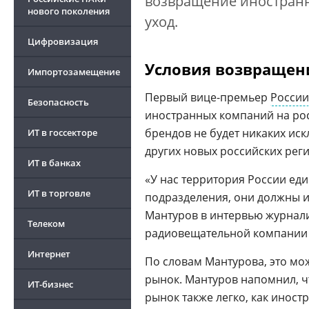
возвращение иностранны
нового поколения
уход.
Цифровизация
Условия возвращен
Импортозамещение
Первый вице-премьер
России
Безопасность
иностранных компаний на рос
брендов не будет никаких иск
ИТ в госсекторе
других новых российских реги
ИТ в банках
«У нас территория России ед
ИТ в торговле
подразделения, они должны им
Мантуров в интервью журнали
Телеком
радиовещательной компании 
Интернет
По словам Мантурова, это мо
рынок. Мантуров напомнил, чт
ИТ-бизнес
рынок также легко, как иност