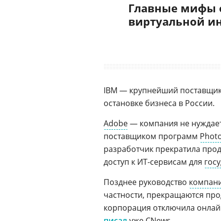
Главные мифы 
виртуальной и
IBM — крупнейший поставщик 
остановке бизнеса в России.
Adobe
— компания не нуждаетс
поставщиком программ
Phot
разработчик прекратила прода
доступ к ИТ-сервисам для
гос
Позднее руководство
компани
частности, прекращаются пр
корпорация отключила онлай
писал
уже CNews.