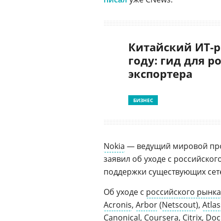
Китайский ИТ-р
году: гид для р
экспортера
БИЗНЕС
Nokia
— ведущий мировой пр
заявил об уходе с российског
поддержки существующих сет
Об уходе с
российского рынка
Acronis
,
Arbor
(
Netscout
),
Atlas
Canonical
,
Coursera
,
Citrix
,
Doc