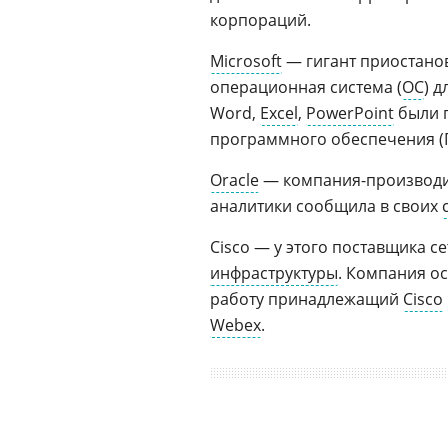
корпораций.
Microsoft
— гигант приостанов
операционная система (
ОС
) д
Word,
Excel
,
PowerPoint
были п
программного обеспечения (П
Oracle
— компания-производи
аналитики сообщила в своих
Cisco — у этого поставщика 
инфраструктуры
. Компания о
работу принадлежащий
Cisco
Webex
.