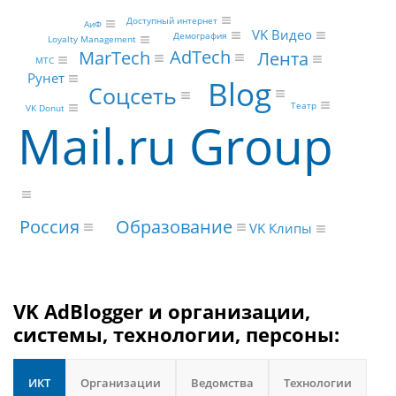
Доступный интернет
АиФ
VK Видео
Демография
Loyalty Management
AdTech
MarTech
Лента
МТС
Рунет
Blog
Соцсеть
Театр
VK Donut
Mail.ru Group
Образование
Россия
VK Клипы
VK AdBlogger и организации,
системы, технологии, персоны:
ИКТ
Организации
Ведомства
Технологии