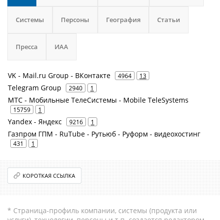
Системы
Персоны
География
Статьи
Пресса
ИАА
VK - Mail.ru Group - ВКонтакте
4964
13
Telegram Group
2940
1
МТС - Мобильные ТелеСистемы - Mobile TeleSystems
15759
1
Yandex - Яндекс
9216
1
Газпром ГПМ - RuTube - Рутьюб - Руформ - видеохостинг
431
1
КОРОТКАЯ ССЫЛКА
* Страница-профиль компании, системы (продукта или
услуги), технологии, персоны и т.п. создается редактором