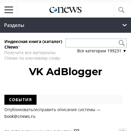
Разделы
Индексная книга (каталог)
CNews
*
Все категории
199231
▼
Получите все материалы
CNews по ключевому слову
VK AdBlogger
СОБЫТИЯ
Опубликовать/исправить описание системы —
book@cnews.ru