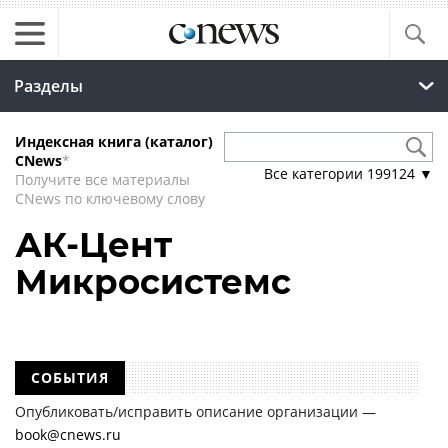
Разделы
Индексная книга (каталог)
CNews
*
Все категории
199124
▼
Получите все материалы
CNews по ключевому слову
АК-Цент
Микросистемс
СОБЫТИЯ
Опубликовать/исправить описание организации —
book@cnews.ru