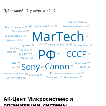
Публикаций - 7, упоминаний - 7
ИТ-рынок труда
Кибербезопасность
Microsoft Visual Basic
Оператор связи
MarTech
Приорбанк
Белинвестбанк
Финам ИК
СНГ
Nikon Svenska AB
Электроника
Ergodata
РФ
Сбер
СССР
Merlion
США
U.S. FTC
Verysell
Canon
Sony
RAM
Notebook
FinTech
ЦФО
HPE Compaq Computer Corp
Минпромторг РФ
EEPROM
Демография
Социализм
Южная Корея
АК-Цент Микросистемс и
организации, системы,