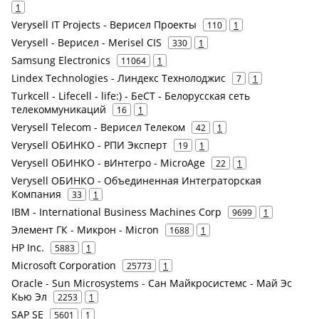
1
Verysell IT Projects - Верисел Проекты
110
1
Verysell - Верисел - Merisel CIS
330
1
Samsung Electronics
11064
1
Lindex Technologies - Линдекс Технолоджис
7
1
Turkcell - Lifecell - life:) - БеСТ - Белорусская сеть
телекоммуникаций
16
1
Verysell Telecom - Верисел Телеком
42
1
Verysell ОБИНКО - РПИ Эксперт
19
1
Verysell ОБИНКО - вИнтегро - MicroAge
22
1
Verysell ОБИНКО - Объединенная Интеграторская
Компания
33
1
IBM - International Business Machines Corp
9699
1
Элемент ГК - Микрон - Micron
1688
1
HP Inc.
5883
1
Microsoft Corporation
25773
1
Oracle - Sun Microsystems - Сан Майкросистемс - Май Эс
Кью Эл
2253
1
SAP SE
5601
1