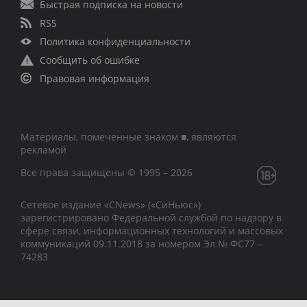
Быстрая подписка на новости
RSS
Политика конфиденциальности
Сообщить об ошибке
Правовая информация
Материалы, помеченные знаком ■, являются
рекламой
Все права защищены © 1995 – 2026
Сетевое издание «CNews» («СиНьюс»)
зарегистрировано Федеральной службой по надзору в
сфере связи, информационных технологий и массовых
коммуникаций 09.11.2018 за номером Эл № ФС77 –
74283