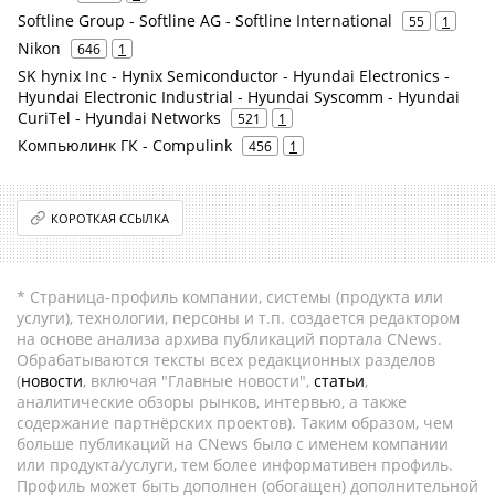
Softline Group - Softline AG - Softline International
55
1
Nikon
646
1
SK hynix Inc - Hynix Semiconductor - Hyundai Electronics -
Hyundai Electronic Industrial - Hyundai Syscomm - Hyundai
CuriTel - Hyundai Networks
521
1
Компьюлинк ГК - Compulink
456
1
КОРОТКАЯ ССЫЛКА
* Страница-профиль компании, системы (продукта или
услуги), технологии, персоны и т.п. создается редактором
на основе анализа архива публикаций портала CNews.
Обрабатываются тексты всех редакционных разделов
(
новости
, включая "Главные новости",
статьи
,
аналитические обзоры рынков, интервью, а также
содержание партнёрских проектов). Таким образом, чем
больше публикаций на CNews было с именем компании
или продукта/услуги, тем более информативен профиль.
Профиль может быть дополнен (обогащен) дополнительной