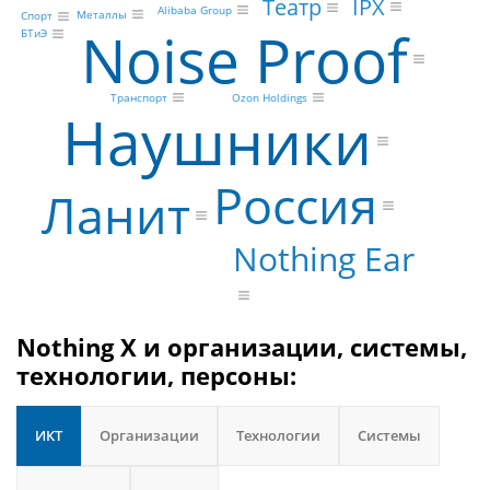
IPX
Театр
Alibaba Group
Металлы
Спорт
Noise Proof
БТиЭ
Транспорт
Ozon Holdings
Наушники
Россия
Ланит
Nothing Ear
Nothing X и организации, системы,
технологии, персоны:
ИКТ
Организации
Технологии
Системы