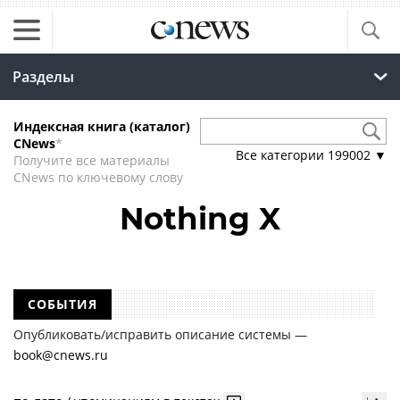
Разделы
Индексная книга (каталог)
CNews
*
Все категории
199002
▼
Получите все материалы
CNews по ключевому слову
Nothing X
СОБЫТИЯ
Опубликовать/исправить описание системы —
book@cnews.ru