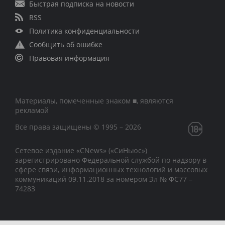
Быстрая подписка на новости
RSS
Политика конфиденциальности
Сообщить об ошибке
Правовая информация
Материалы, помеченные знаком ■, являются
рекламой
Все права защищены © 1995 – 2026
Сетевое издание «CNews» («СиНьюс»)
зарегистрировано Федеральной службой по надзору в
сфере связи, информационных технологий и массовых
коммуникаций 09.11.2018 за номером Эл № ФС77 –
74283