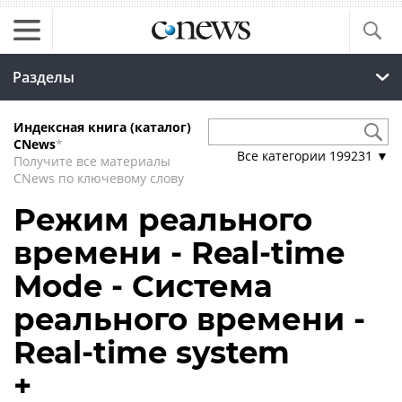
Разделы
Индексная книга (каталог)
CNews
*
Все категории
199231
▼
Получите все материалы
CNews по ключевому слову
Режим реального
времени - Real-time
Mode - Система
реального времени -
Real-time system
+