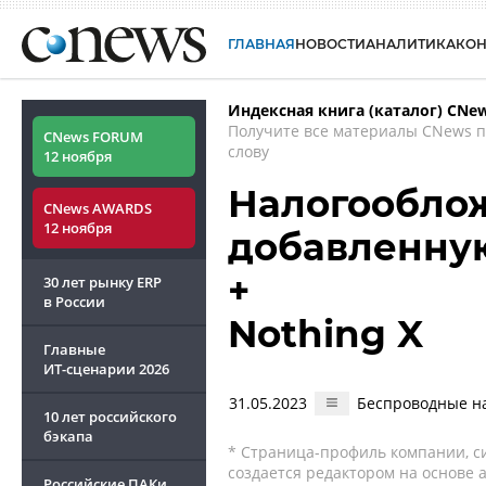
ГЛАВНАЯ
НОВОСТИ
АНАЛИТИКА
КО
Индексная книга (каталог) CNe
Получите все материалы CNews 
CNews FORUM
слову
12 ноября
Налогооблож
CNews AWARDS
12 ноября
добавленну
+
30 лет рынку ERP
в России
Nothing X
Главные
ИТ-сценарии
2026
31.05.2023
Беспроводные на
10 лет российского
бэкапа
* Страница-профиль компании, сис
создается редактором на основе
Российские ПАКи