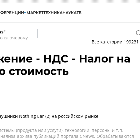
НФЕРЕНЦИИ
МАРКЕТ
ТЕХНИКА
НАУКА
ТВ
ws
*
по ключевому
Все категории
199231
ение - НДС - Налог на
ю стоимость
ушники Nothing Ear (2) на российском рынке
темы (продукта или услуги), технологии, персоны и т.п.
 анализа архива публикаций портала CNews. Обрабатываются