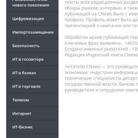
тексты всех редакционных раздел
нового поколения
обзоры рынков, интервью, а такж
публикаций на CNews было с име
Цифровизация
профиль. Профиль может быть до
презентацией о компании или про
Импортозамещение
Обработан архив публикаций порт
Ключевых фраз выявлено - 146332
Безопасность
Создано именных указателей - 19
Редакция Индексной книги CNews
ИТ в госсекторе
Читатели CNews — это руководит
экономики: индустрии информаци
ИТ в банках
технические специалисты депар
государственной власти, банков,
ИТ в торговле
руководители и сотрудники комп
Телеком
Интернет
ИТ-бизнес