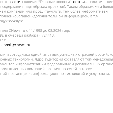
ов (
новости
, включая "Главные новости",
статьи
, аналитически
е содержание партнёрских проектов). Таким образом, чем боль
нем компании или продукта/услуги, тем более информативен
полнен (обогащен) дополнительной информацией, в т.ч.
дукте/услуге.
ала CNews.ru c 11.1998 до 08.2026 годы.
8, в очереди разбора - 724413.
9231.
 -
book@cnews.ru
ели и сотрудники одной из самых успешных отраслей российск
онных технологий. Ядро аудитории составляют топ-менеджеры
таментов информатизации федеральных и региональных орган
 промышленных компаний, розничных сетей, а также
аний-поставщиков информационных технологий и услуг связи.