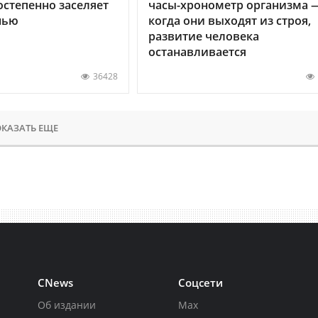
остепенно заселяет
часы-хронометр организма 
нью
когда они выходят из строя,
развитие человека
останавливается
36428
КАЗАТЬ ЕЩЕ
CNews
Соцсети
Об издании
Max