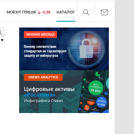
MOEXIT
1796,06
-0,36
КАТАЛОГ
МНЕНИЕ МЕСЯЦА
▼
Почему соответствие
стандартам не гарантирует
защиту от киберугроз
CNEWS ANALYTICS
Цифровые активы
«Росатома».
Инфографика CNews