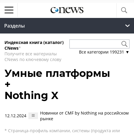
Разделы
Индексная книга (каталог)
CNews
*
Все категории
199231
▼
Получите все материалы
CNews по ключевому слову
Умные платформы
+
Nothing X
Новинки от CMF by Nothing на российском
12.12.2024
рынке
* Страница-профиль компании, системы (продукта или