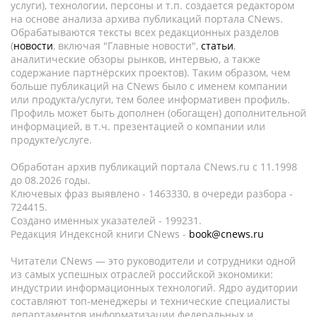
услуги), технологии, персоны и т.п. создается редактором
на основе анализа архива публикаций портала CNews.
Обрабатываются тексты всех редакционных разделов
(
новости
, включая "Главные новости",
статьи
,
аналитические обзоры рынков, интервью, а также
содержание партнёрских проектов). Таким образом, чем
больше публикаций на CNews было с именем компании
или продукта/услуги, тем более информативен профиль.
Профиль может быть дополнен (обогащен) дополнительной
информацией, в т.ч. презентацией о компании или
продукте/услуге.
Обработан архив публикаций портала CNews.ru c 11.1998
до 08.2026 годы.
Ключевых фраз выявлено - 1463330, в очереди разбора -
724415.
Создано именных указателей - 199231.
Редакция Индексной книги CNews -
book@cnews.ru
Читатели CNews — это руководители и сотрудники одной
из самых успешных отраслей российской экономики:
индустрии информационных технологий. Ядро аудитории
составляют топ-менеджеры и технические специалисты
департаментов информатизации федеральных и