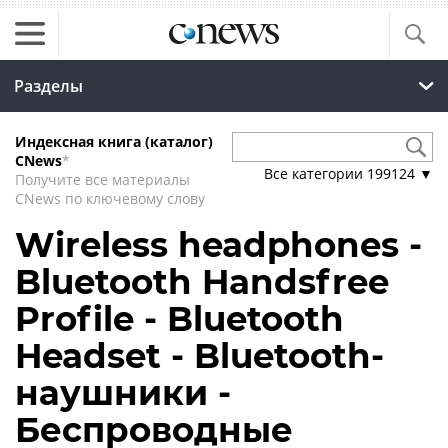
Разделы
Индексная книга (каталог)
CNews
*
Все категории
199124
▼
Получите все материалы
CNews по ключевому слову
Wireless headphones -
Bluetooth Handsfree
Profile - Bluetooth
Headset - Bluetooth-
наушники -
Беспроводные