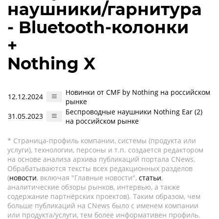
наушники/гарнитура
- Bluetooth-колонки
+
Nothing X
Новинки от CMF by Nothing на российском
12.12.2024
рынке
Беспроводные наушники Nothing Ear (2)
31.05.2023
на российском рынке
* Страница-профиль компании, системы (продукта или
услуги), технологии, персоны и т.п. создается редактором
на основе анализа архива публикаций портала CNews.
Обрабатываются тексты всех редакционных разделов
(
новости
, включая "Главные новости",
статьи
,
аналитические обзоры рынков, интервью, а также
содержание партнёрских проектов). Таким образом, чем
больше публикаций на CNews было с именем компании
или продукта/услуги, тем более информативен профиль.