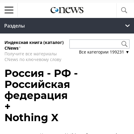
Разделы
Индексная книга (каталог)
CNews
*
Все категории
199231
▼
Получите все материалы
CNews по ключевому слову
Россия - РФ -
Российская
федерация
+
Nothing X