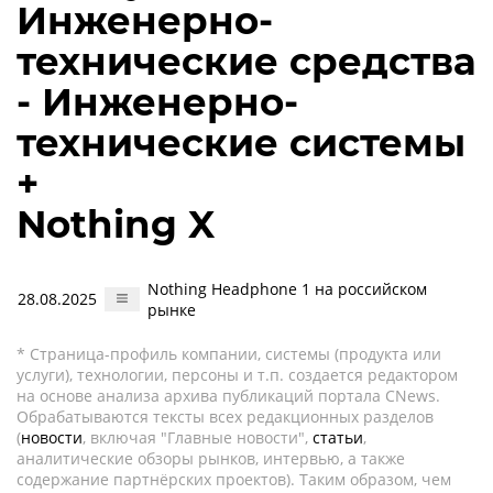
Инженерно-
технические средства
- Инженерно-
технические системы
+
Nothing X
Nothing Headphone 1 на российском
28.08.2025
рынке
* Страница-профиль компании, системы (продукта или
услуги), технологии, персоны и т.п. создается редактором
на основе анализа архива публикаций портала CNews.
Обрабатываются тексты всех редакционных разделов
(
новости
, включая "Главные новости",
статьи
,
аналитические обзоры рынков, интервью, а также
содержание партнёрских проектов). Таким образом, чем