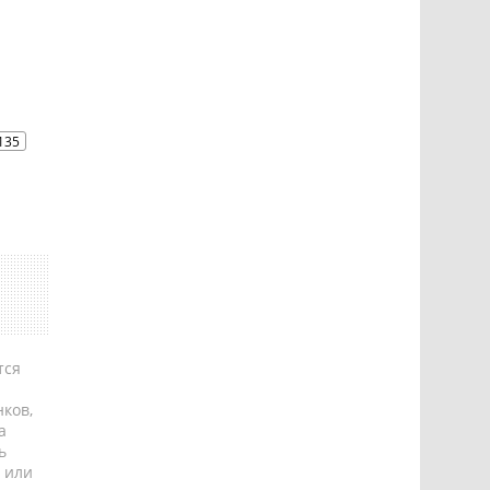
135
тся
ков,
а
ь
 или