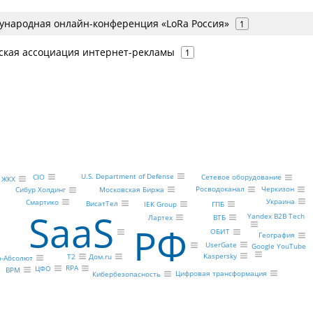
ународная онлайн-конференция «LoRa Россия»
1
ская ассоциация интернет-рекламы
1
U.S. Department of Defense
CIO
Сетевое оборудование
ЖКХ
Росводоканал
Черкизон
Московская Биржа
Сибур Холдинг
Украина
Смартико
ВисатТел
IEK Group
ГПБ
SaaS
Yandex B2B Tech
Лартех
ВТБ
РФ
ОБИТ
География
UserGate
Google YouTube
Kaspersky
Дом.ru
Т2
а-Абсолют
RPA
ЦФО
BPM
Цифровая трансформация
Кибербезопасность