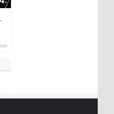
—
5025