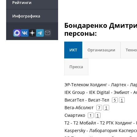
Рейтинги
Инфографика
Бондаренко Дмитрий
персоны:
ИКТ
Организации
Техн
Пресса
ЭР-Телеком Холдинг - Лартех - Ла
IEK Group - IEK Digital - Эмбиот - 
ВисатТел - Висат-Тел
5
1
Вега-Абсолют
7
1
Смартико
1
1
Т2 - Т2 Мобайл - Т2 РТК Холдинг -
Kaspersky - Лаборатория Касперс