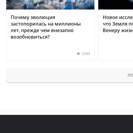
Почему эволюция
Новое иссле
застопорилась на миллионы
что Земля п
лет, прежде чем внезапно
Венеру жиз
возобновиться?
2284
ПО