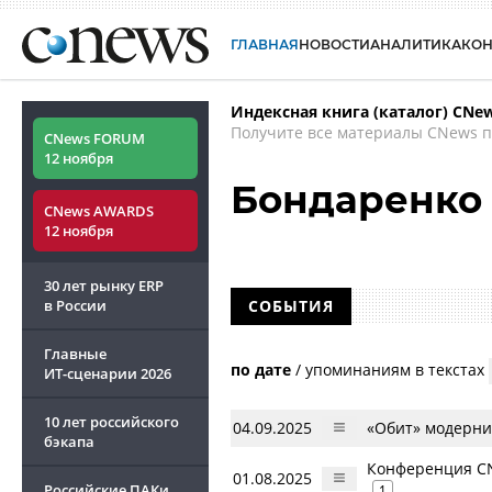
ГЛАВНАЯ
НОВОСТИ
АНАЛИТИКА
КО
Индексная книга (каталог) CNe
Получите все материалы CNews п
CNews FORUM
12 ноября
Бондаренко
CNews AWARDS
12 ноября
30 лет рынку ERP
в России
СОБЫТИЯ
Главные
по дате
/
упоминаниям в текстах
ИТ-сценарии
2026
10 лет российского
04.09.2025
«Обит» модерни
бэкапа
Конференция CN
01.08.2025
Российские ПАКи
1