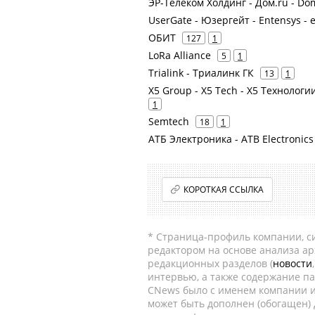
ЭР-Телеком Холдинг - Дом.ru - Do
UserGate - Юзергейт - Entensys - 
ОБИТ
127
1
LoRa Alliance
5
1
Trialink - Триалинк ГК
13
1
X5 Group - X5 Tech - X5 Технологии
1
Semtech
18
1
АТБ Электроника - ATB Electronic
КОРОТКАЯ ССЫЛКА
* Страница-профиль компании, сис
редактором на основе анализа а
редакционных разделов (
новости
интервью, а также содержание па
CNews было с именем компании и
может быть дополнен (обогащен)