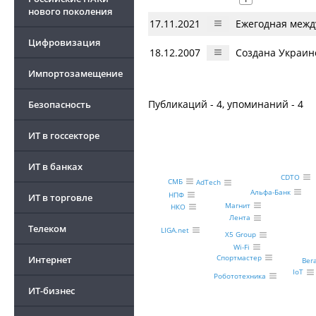
нового поколения
17.11.2021
Ежегодная межд
Цифровизация
18.12.2007
Создана Украин
Импортозамещение
Публикаций - 4, упоминаний - 4
Безопасность
ИТ в госсекторе
ИТ в банках
CDTO
СМБ
AdTech
Альфа-Банк
НПФ
ИТ в торговле
Магнит
НКО
Лента
Телеком
LIGA.net
X5 Group
Wi-Fi
Спортмастер
Интернет
Вег
IoT
Робототехника
ИТ-бизнес