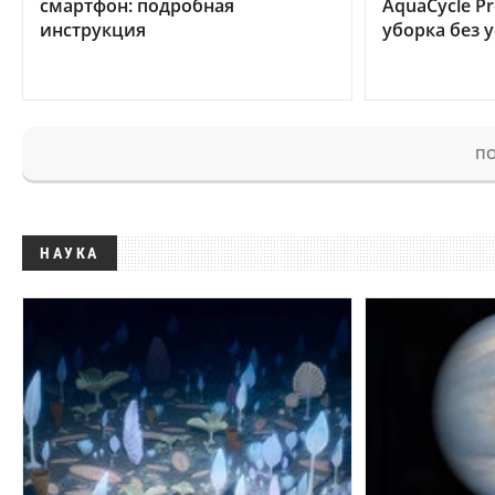
смартфон: подробная
AquaCycle Pr
инструкция
уборка без 
ПО
НАУКА