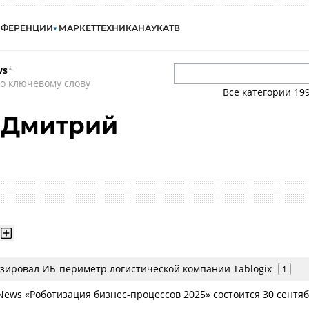
НФЕРЕНЦИИ
МАРКЕТ
ТЕХНИКА
НАУКА
ТВ
ws
*
о ключевому слову
Все категории
19
 Дмитрий
зировал ИБ-периметр логистической компании Tablogix
1
ews «Роботизация бизнес-процессов 2025» состоится 30 сентя