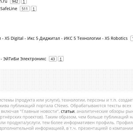
m.ru
942
1
eSafeLine
511
1
 - X5 Digital - Икс 5 Диджитал - ИКС 5 Технологии - X5 Robotics
s - ЭйТиБи Электроникс
43
1
темы (продукта или услуги), технологии, персоны и т.п. создае
рхива публикаций портала CNews. Обрабатываются тексты всех
, включая "Главные новости",
статьи
, аналитические обзоры рын
ртнёрских проектов). Таким образом, чем больше публикаций н
ли продукта/услуги, тем более информативен профиль. Профил
 дополнительной информацией, в т.ч. презентацией о компании