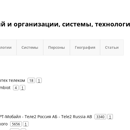
 и организации, системы, технологи
ологии
Системы
Персоны
География
Статьи
ртех телеком
18
1
Ambiot
4
1
 РТ-Мобайл - Теле2 Россия АБ - Tele2 Russia AB
3340
1
кого
5656
1