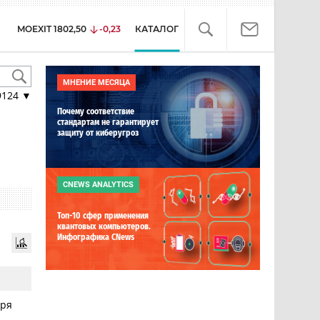
MOEXIT
1802,50
-0,23
КАТАЛОГ
МНЕНИЕ МЕСЯЦА
9124
▼
Почему соответствие
стандартам не гарантирует
защиту от киберугроз
CNEWS ANALYTICS
Топ-10 сфер применения
квантовых компьютеров.
Инфографика CNews
бря