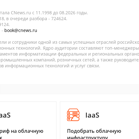
ала CNews.ru c 11.1998 до 08.2026 годы.
8, в очереди разбора - 724624.
9124.
 -
book@cnews.ru
ели и сотрудники одной из самых успешных отраслей российск
онных технологий. Ядро аудитории составляют топ-менеджеры
таментов информатизации федеральных и региональных орган
 промышленных компаний, розничных сетей, а также руководите
в информационных технологий и услуг связи.
aaS
IaaS
риф на облачную
Подобрать облачную
х
инфраструктуру