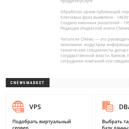
продукте/услуге.
Обработан архив публикаций порт
Ключевых фраз выявлено - 146301
Создано именных указателей - 19
Редакция Индексной книги CNews
Читатели CNews — это руководит
экономики: индустрии информаци
технические специалисты депар
государственной власти, банков,
сотрудники компаний-поставщико
CNEWSMARKET
VPS
DB
Подобрать виртуальный
Выбрать та
сервер
базу данны