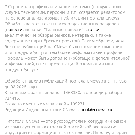
* Страница-профиль компании, системы (продукта или
услуги), технологии, персоны и т.п. создается редактором
на основе анализа архива публикаций портала CNews.
Обрабатываются тексты всех редакционных разделов
(
новости
, включая "Главные новости",
статьи
,
аналитические обзоры рынков, интервью, а также
содержание партнёрских проектов). Таким образом, чем
больше публикаций на CNews было с именем компании
или продукта/услуги, тем более информативен профиль.
Профиль может быть дополнен (обогащен) дополнительной
информацией, в т.ч. презентацией о компании или
продукте/услуге.
Обработан архив публикаций портала CNews.ru c 11.1998
до 08.2026 годы.
Ключевых фраз выявлено - 1463330, в очереди разбора -
724415.
Создано именных указателей - 199231.
Редакция Индексной книги CNews -
book@cnews.ru
Читатели CNews — это руководители и сотрудники одной
из самых успешных отраслей российской экономики:
индустрии информационных технологий. Ядро аудитории