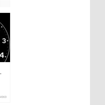
—
4969