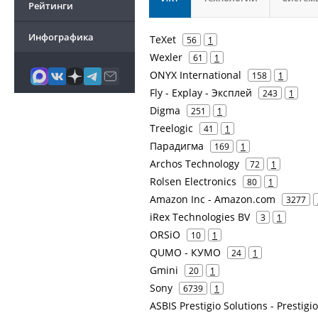
Рейтинги
Инфографика
TeXet
56
1
Wexler
61
1
ONYX International
158
1
Fly - Explay - Эксплей
243
1
Digma
251
1
Treelogic
41
1
Парадигма
169
1
Archos Technology
72
1
Rolsen Electronics
80
1
Amazon Inc - Amazon.com
3277
iRex Technologies BV
3
1
ORSiO
10
1
QUMO - КУМО
24
1
Gmini
20
1
Sony
6739
1
ASBIS Prestigio Solutions - Prestigi