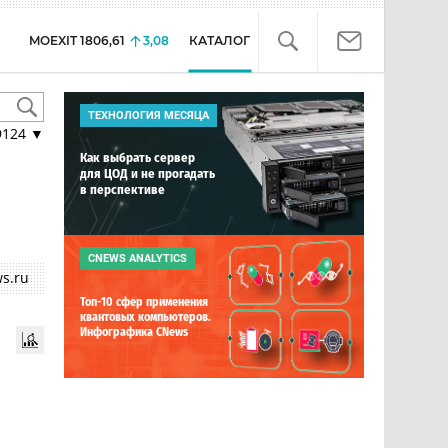
MOEXIT
1806,61
3,08
КАТАЛОГ
ТЕХНОЛОГИЯ МЕСЯЦА
9124
▼
Как выбрать сервер
для ЦОД и не прогадать
в перспективе
CNEWS ANALYTICS
s.ru
Топ-10 сфер применения
квантовых компьютеров.
Инфографика CNews