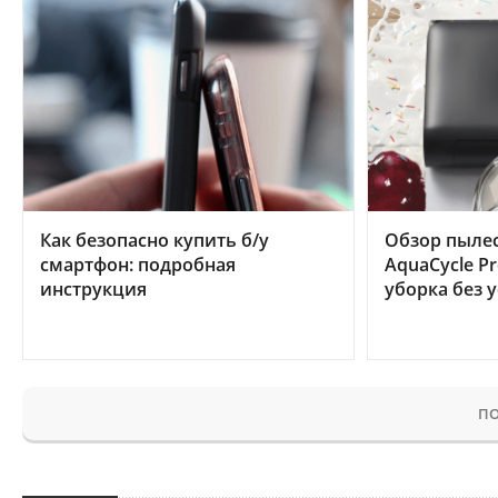
Как безопасно купить б/у
Обзор пылес
смартфон: подробная
AquaCycle Pr
инструкция
уборка без 
ПО