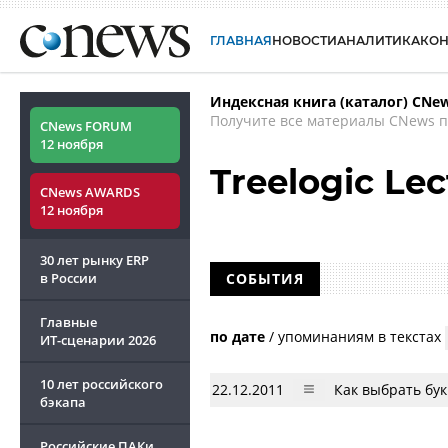
ГЛАВНАЯ
НОВОСТИ
АНАЛИТИКА
КО
Индексная книга (каталог) CNe
Получите все материалы CNews п
CNews FORUM
12 ноября
Treelogic Lec
CNews AWARDS
12 ноября
30 лет рынку ERP
в России
СОБЫТИЯ
Главные
по дате
/
упоминаниям в текстах
ИТ-сценарии
2026
10 лет российского
22.12.2011
Как выбрать бу
бэкапа
Российские ПАКи