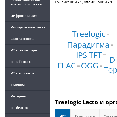
Публикаций - 1, упоминаний - 1
нового поколения
Цифровизация
Импортозамещение
Treelogic
Безопасность
Парадигма
ИТ в госсекторе
IPS TFT
D
ИТ в банках
OGG
FLAC
То
ИТ в торговле
Телеком
Интернет
Treelogic Lecto и о
ИТ-бизнес
ИКТ
Технологии
Систем