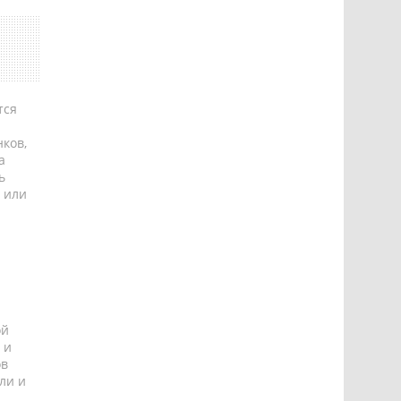
тся
ков,
а
ь
 или
ой
 и
ов
ли и