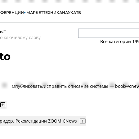
НФЕРЕНЦИИ
МАРКЕТ
ТЕХНИКА
НАУКА
ТВ
ws
*
о ключевому слову
Все категории
19
to
Опубликовать/исправить описание системы —
book@cnew
кридер. Рекомендации ZOOM.CNews
1