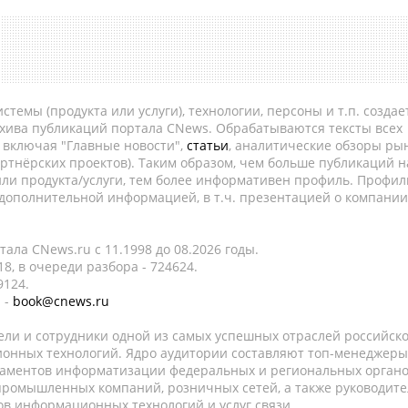
темы (продукта или услуги), технологии, персоны и т.п. создае
рхива публикаций портала CNews. Обрабатываются тексты всех
, включая "Главные новости",
статьи
, аналитические обзоры рын
ртнёрских проектов). Таким образом, чем больше публикаций н
ли продукта/услуги, тем более информативен профиль. Профил
 дополнительной информацией, в т.ч. презентацией о компании
ала CNews.ru c 11.1998 до 08.2026 годы.
8, в очереди разбора - 724624.
9124.
 -
book@cnews.ru
ели и сотрудники одной из самых успешных отраслей российск
онных технологий. Ядро аудитории составляют топ-менеджеры
таментов информатизации федеральных и региональных орган
 промышленных компаний, розничных сетей, а также руководите
в информационных технологий и услуг связи.