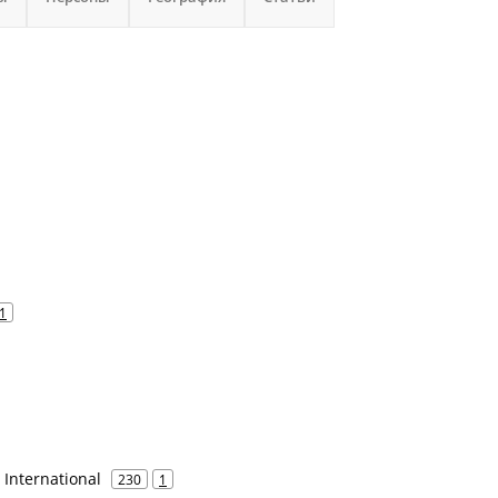
1
o International
230
1