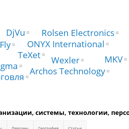
DjVu
Rolsen Electronics
ONYX International
Fly
TeXet
MKV
Wexler
igma
Archos Technology
рговля
рганизации, системы, технологии, перс
ы
Персоны
География
Статьи