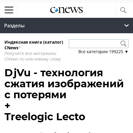
Разделы
Индексная книга (каталог)
CNews
*
Все категории
199225
▼
Получите все материалы
CNews по ключевому слову
DjVu - технология
сжатия изображений
с потерями
+
Treelogic Lecto