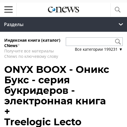
Разделы
Индексная книга (каталог)
CNews
*
Все категории
199231
▼
Получите все материалы
CNews по ключевому слову
ONYX BOOX - Оникс
Букс - серия
букридеров -
электронная книга
+
Treelogic Lecto