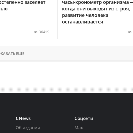
остепенно заселяет
часы-хронометр организма 
нью
когда они выходят из строя,
развитие человека
останавливается
36419
КАЗАТЬ ЕЩЕ
CNews
Соцсети
Об издании
Max