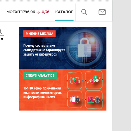
MOEXIT
1796,06
-0,36
КАТАЛОГ
МНЕНИЕ МЕСЯЦА
▼
Почему соответствие
стандартам не гарантирует
защиту от киберугроз
й
CNEWS ANALYTICS
Топ-10 сфер применения
квантовых компьютеров.
Инфографика CNews