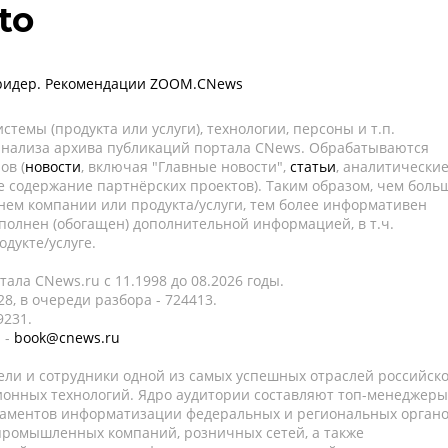
to
кридер. Рекомендации ZOOM.CNews
темы (продукта или услуги), технологии, персоны и т.п.
 анализа архива публикаций портала CNews. Обрабатываются
ов (
новости
, включая "Главные новости",
статьи
, аналитически
е содержание партнёрских проектов). Таким образом, чем боль
нем компании или продукта/услуги, тем более информативен
полнен (обогащен) дополнительной информацией, в т.ч.
дукте/услуге.
ала CNews.ru c 11.1998 до 08.2026 годы.
8, в очереди разбора - 724413.
9231.
 -
book@cnews.ru
ели и сотрудники одной из самых успешных отраслей российск
онных технологий. Ядро аудитории составляют топ-менеджеры
таментов информатизации федеральных и региональных орган
 промышленных компаний, розничных сетей, а также