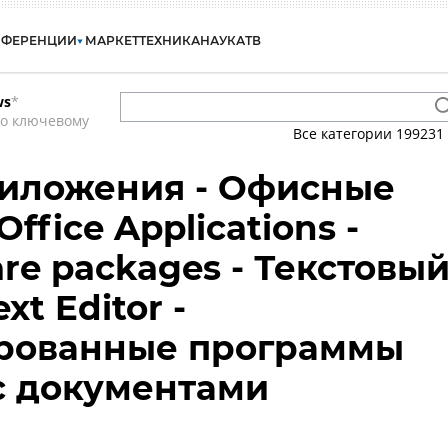
НФЕРЕНЦИИ
МАРКЕТ
ТЕХНИКА
НАУКА
ТВ
ws
*
по ключевому
Все категории
199231
иложения - Офисные
ffice Applications -
are packages - Текстовы
xt Editor -
рованные программы
с документами