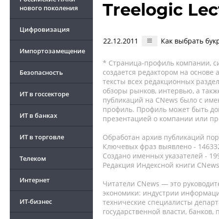
Treelogic Lec
нового поколения
Цифровизация
22.12.2011
Как выбрать бу
Импортозамещение
* Страница-профиль компании, сис
создается редактором на основе
Безопасность
тексты всех редакционных раздел
обзоры рынков, интервью, а такж
ИТ в госсекторе
публикаций на CNews было с име
профиль. Профиль может быть до
ИТ в банках
презентацией о компании или про
ИТ в торговле
Обработан архив публикаций порт
Ключевых фраз выявлено - 146332
Создано именных указателей - 19
Телеком
Редакция Индексной книги CNews
Интернет
Читатели CNews — это руководит
экономики: индустрии информаци
ИТ-бизнес
технические специалисты депар
государственной власти, банков,