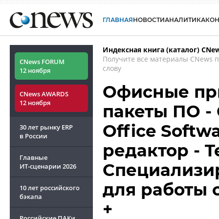
ГЛАВНАЯ
НОВОСТИ
АНАЛИТИКА
КО
Индексная книга (каталог) CNe
Получите все материалы CNews 
CNews FORUM
слову
12 ноября
Офисные пр
CNews AWARDS
12 ноября
пакеты ПО - O
Office Softw
30 лет рынку ERP
в России
редактор - Te
Главные
Специализи
ИТ-сценарии
2026
для работы 
10 лет российского
бэкапа
+
Российские ПАКи