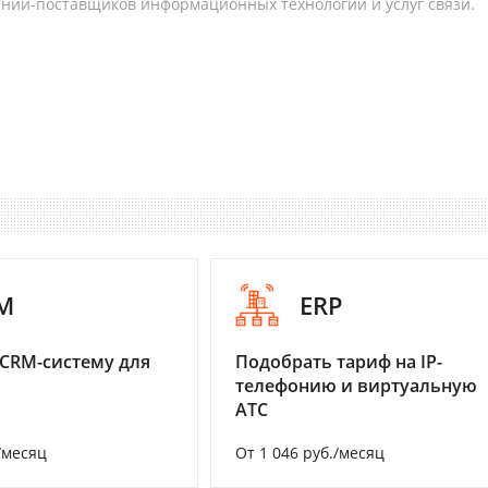
аний-поставщиков информационных технологий и услуг связи.
M
ERP
CRM-систему для
Подобрать тариф на IP-
телефонию и виртуальную
АТС
/месяц
От 1 046 руб./месяц