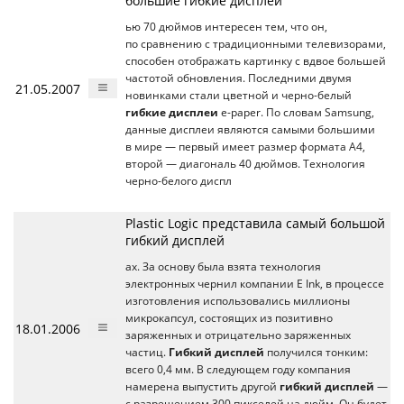
большие гибкие дисплеи
ью 70 дюймов интересен тем, что он,
по сравнению с традиционными телевизорами,
способен отображать картинку с вдвое большей
частотой обновления. Последними двумя
21.05.2007
новинками стали цветной и черно-белый
гибкие дисплеи
e-paper. По словам Samsung,
данные дисплеи являются самыми большими
в мире — первый имеет размер формата A4,
второй — диагональ 40 дюймов. Технология
черно-белого диспл
Plastic Logic представила самый большой
гибкий дисплей
ах. За основу была взята технология
электронных чернил компании E Ink, в процессе
изготовления использовались миллионы
микрокапсул, состоящих из позитивно
18.01.2006
заряженных и отрицательно заряженных
частиц.
Гибкий дисплей
получился тонким:
всего 0,4 мм. В следующем году компания
намерена выпустить другой
гибкий дисплей
—
с разрешением 300 пикселей на дюйм. Он будет