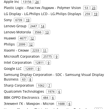
Apple Inc
13156
24
Plastic Logic - Пластик Лоджик - Polymer Vision
53
23
LG Display - LG.Philips LCD - LG.Philips Displays
259
19
Sony
6739
19
Lenovo Group
2447
14
Lenovo Motorola
3566
13
Huawei
4677
12
Philips
2099
12
Xiaomi - Сяоми
2233
11
Microsoft Corporation
25775
9
Intel Corporation
12811
9
Google LLC
12691
9
Samsung Display Corporation - SDC - Samsung Visual Display
Business
63
8
Sharp Corporation
1062
7
Qualcomm Technologies
1974
6
BBK OPPO Electronics
484
6
Элемент ГК - Микрон - Micron
1688
6