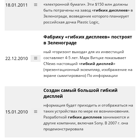
18.01.2011
«электронной бумаги». Эти $150 млн должны
быть потрачены на завод «
гибких дисплеев
» в
Зеленограде, возведение которого планирует
российская дочка Plastic Logiс,
Фабрику «гибких дисплеев» построят
в Зеленограде
ный «горизонт выхода» для их инвестиций
22.12.2010
составляет 4-5 лет. Марк Витцке показывает
CNews настоящий «
гибкий дисплей
»
(презентационный экземпляр, изображение на
экране сымитировано) По информации
Создан самый большой гибкий
дисплей
нформация будет приходить и отображаться на
15.01.2010
таких устройствах по мере ее возникновения.
Разработкой
гибких дисплеев
занимаются и
другие компании, включая Sony. В 2007 г. она
продемонстрировала