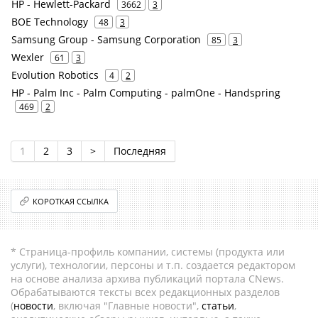
HP - Hewlett-Packard
3662
3
BOE Technology
48
3
Samsung Group - Samsung Corporation
85
3
Wexler
61
3
Evolution Robotics
4
2
HP - Palm Inc - Palm Computing - palmOne - Handspring
469
2
1
2
3
>
Последняя
КОРОТКАЯ ССЫЛКА
* Страница-профиль компании, системы (продукта или
услуги), технологии, персоны и т.п. создается редактором
на основе анализа архива публикаций портала CNews.
Обрабатываются тексты всех редакционных разделов
(
новости
, включая "Главные новости",
статьи
,