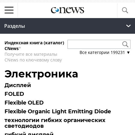
Разделы
Индексная книга (каталог)
CNews
*
Все категории
199231
▼
Получите все материалы
CNews по ключевому слову
Электроника
Дисплей
FOLED
Flexible OLED
Flexible Organic Light Emitting Diode
технологии гибких органических
светодиодов
гибкий дисплей