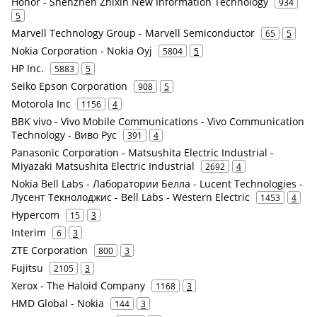
Honor - Shenzhen Zhixin New Information Technology
934
5
Marvell Technology Group - Marvell Semiconductor
65
5
Nokia Corporation - Nokia Oyj
5804
5
HP Inc.
5883
5
Seiko Epson Corporation
908
5
Motorola Inc
1156
4
BBK vivo - Vivo Mobile Communications - Vivo Communication
Technology - Виво Рус
391
4
Panasonic Corporation - Matsushita Electric Industrial -
Miyazaki Matsushita Electric Industrial
2692
4
Nokia Bell Labs - Лаборатории Белла - Lucent Technologies -
Лусент Текнолоджис - Bell Labs - Western Electric
1453
4
Hypercom
15
3
Interim
6
3
ZTE Corporation
800
3
Fujitsu
2105
3
Xerox - The Haloid Company
1168
3
HMD Global - Nokia
144
3