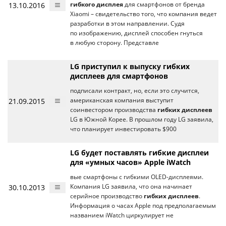
13.10.2016
гибкого дисплея
для смартфонов от бренда
Xiaomi – свидетельство того, что компания ведет
разработки в этом направлении. Судя
по изображению, дисплей способен гнуться
в любую сторону. Представле
LG приступил к выпуску гибких
дисплеев для смартфонов
подписали контракт, но, если это случится,
21.09.2015
американская компания выступит
соинвестором производства
гибких дисплеев
LG в Южной Корее. В прошлом году LG заявила,
что планирует инвестировать $900
LG будет поставлять гибкие дисплеи
для «умных часов» Apple iWatch
вые смартфоны с гибкими OLED-дисплеями.
30.10.2013
Компания LG заявила, что она начинает
серийное производство
гибких дисплеев
.
Информация о часах Apple под предполагаемым
названием iWatch циркулирует не