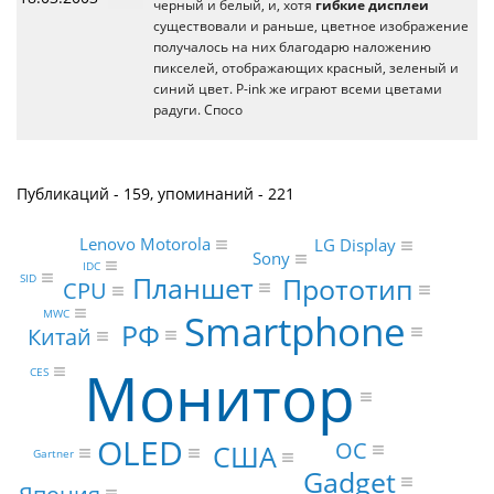
черный и белый, и, хотя
гибкие дисплеи
существовали и раньше, цветное изображение
получалось на них благодарю наложению
пикселей, отображающих красный, зеленый и
синий цвет. P-ink же играют всеми цветами
радуги. Спосо
Публикаций - 159, упоминаний - 221
Lenovo Motorola
LG Display
Sony
IDC
Планшет
SID
Прототип
CPU
MWC
Smartphone
РФ
Китай
Монитор
CES
OLED
ОС
США
Gartner
Gadget
Япония