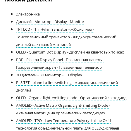
Электроника
Дисплей - Монитор - Display - Monitor
TFT LCD - Thin-Film Transistor - ЖК-дисплей -
Тонкоплёночный транзистор - Жидкокристаллический
дисплей с активной матрицей
QLED - Quantum Dot Display - Дисплей на квантовых точках
PDP - Plasma Display Panel - Плазменная панель -
Газоразрядный экран - Плазменный телевизор
3D дисплей - 3D монитор - 3D display
PLS TFT - plane-to-line switching - жидкокристаллический
дисплей
OLED - Organic light-emitting diode - Органический светодиод
AMOLED - Active Matrix Organic Light-Emitting Diode -
Активная матрица на органических светодиодах
AMOLED LTPO - Low Temperature Polycrystalline Oxid
-
технология объединительной платы для
OLED
-дисплеев