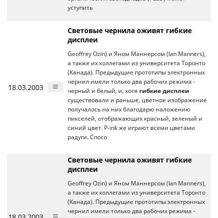
уступить
Световые чернила оживят гибкие
дисплеи
Geoffrey Ozin) и Яном Маннерсом (Ian Manners),
а также их коллегами из университета Торонто
(Канада). Предыдущие прототипы электронных
чернил имели только два рабочих режима -
18.03.2003
черный и белый, и, хотя
гибкие дисплеи
существовали и раньше, цветное изображение
получалось на них благодарю наложению
пикселей, отображающих красный, зеленый и
синий цвет. P-ink же играют всеми цветами
радуги. Спосо
Световые чернила оживят гибкие
дисплеи
Geoffrey Ozin) и Яном Маннерсом (Ian Manners),
а также их коллегами из университета Торонто
(Канада). Предыдущие прототипы электронных
чернил имели только два рабочих режима -
18.03.2003