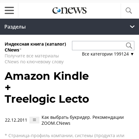
Разделы
Индексная книга (каталог)
CNews
*
Все категории
199124
▼
Получите все материалы
CNews по ключевому слову
Amazon Kindle
+
Treelogic Lecto
Как выбрать букридер. Рекомендации
22.12.2011
ZOOM.CNews
* Страница-профиль компании, системы (продукта или