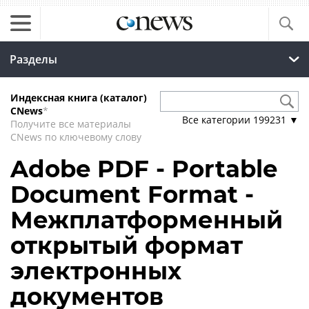
Разделы
Индексная книга (каталог)
CNews
*
Все категории
199231
▼
Получите все материалы
CNews по ключевому слову
Adobe PDF - Portable
Document Format -
Межплатформенный
открытый формат
электронных
документов