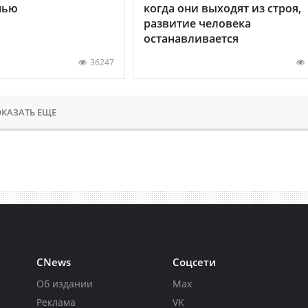
нью
когда они выходят из строя,
развитие человека
останавливается
36247
КАЗАТЬ ЕЩЕ
CNews
Соцсети
Об издании
Max
Реклама
VK