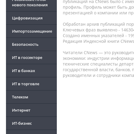
публикаций на CNews было с име
нового поколения
профиль. Профиль может быть до
презентацией о компании или про
Цифровизация
Обработан архив публикаций порт
Ключевых фраз выявлено - 146304
Импортозамещение
Создано именных указателей - 19
Редакция Индексной книги CNews
Безопасность
Читатели CNews — это руководит
ИТ в госсекторе
экономики: индустрии информаци
технические специалисты депар
государственной власти, банков,
ИТ в банках
руководители и сотрудники комп
ИТ в торговле
Телеком
Интернет
ИТ-бизнес