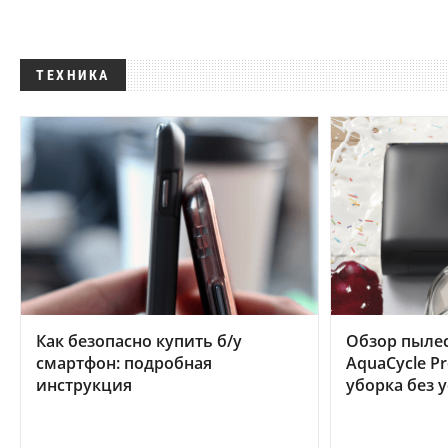
ТЕХНИКА
Как безопасно купить б/у
Обзор пылес
смартфон: подробная
AquaCycle Pr
инструкция
уборка без 