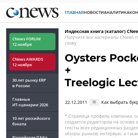
ГЛАВНАЯ
НОВОСТИ
АНАЛИТИКА
КО
Индексная книга (каталог) CNe
Получите все материалы CNews 
CNews FORUM
слову
12 ноября
Oysters Poc
CNews AWARDS
12 ноября
+
Treelogic Lec
30 лет рынку ERP
в России
Главные
22.12.2011
Как выбрать бу
ИТ-сценарии
2026
* Страница-профиль компании, сис
10 лет российского
создается редактором на основе
бэкапа
тексты всех редакционных раздел
обзоры рынков, интервью, а такж
Российские ПАКи