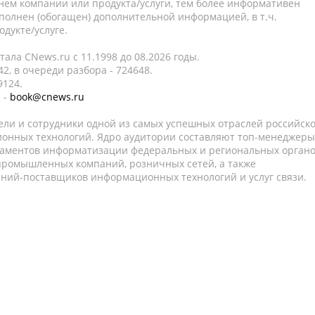
нем компании или продукта/услуги, тем более информативен
полнен (обогащен) дополнительной информацией, в т.ч.
дукте/услуге.
ала CNews.ru c 11.1998 до 08.2026 годы.
2, в очереди разбора - 724648.
9124.
 -
book@cnews.ru
ели и сотрудники одной из самых успешных отраслей российск
онных технологий. Ядро аудитории составляют топ-менеджеры
таментов информатизации федеральных и региональных орган
 промышленных компаний, розничных сетей, а также
аний-поставщиков информационных технологий и услуг связи.