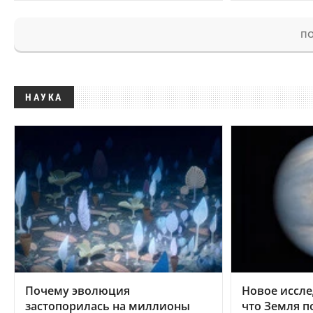
ПО
НАУКА
Почему эволюция
Новое иссле
застопорилась на миллионы
что Земля п