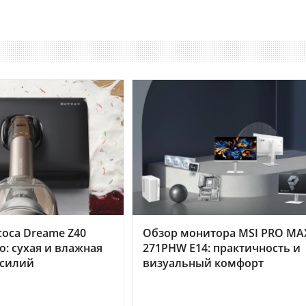
оса Dreame Z40
Обзор монитора MSI PRO MA
o: сухая и влажная
271PHW E14: практичность и
усилий
визуальный комфорт