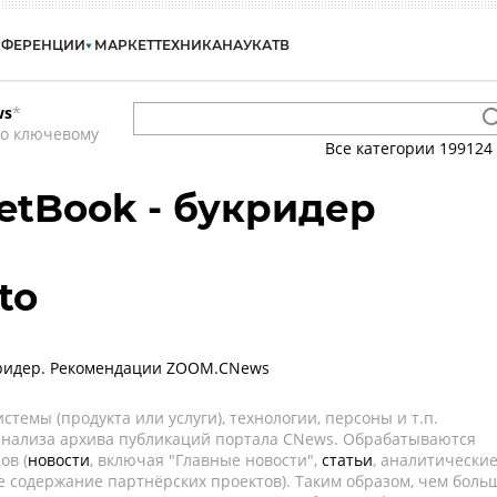
НФЕРЕНЦИИ
МАРКЕТ
ТЕХНИКА
НАУКА
ТВ
ws
*
по ключевому
Все категории
199124
ketBook - букридер
to
кридер. Рекомендации ZOOM.CNews
темы (продукта или услуги), технологии, персоны и т.п.
 анализа архива публикаций портала CNews. Обрабатываются
ов (
новости
, включая "Главные новости",
статьи
, аналитически
е содержание партнёрских проектов). Таким образом, чем боль