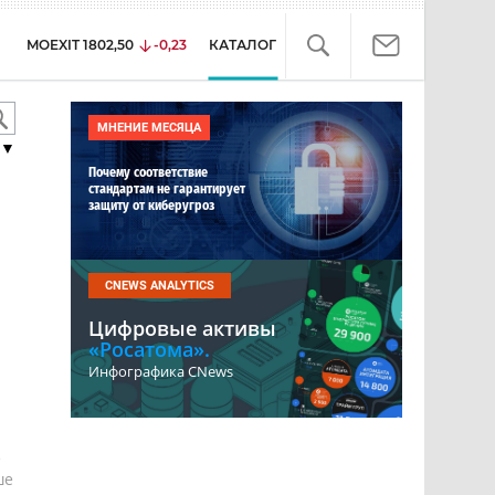
MOEXIT
1802,50
-0,23
КАТАЛОГ
МНЕНИЕ МЕСЯЦА
▼
Почему соответствие
стандартам не гарантирует
защиту от киберугроз
CNEWS ANALYTICS
Цифровые активы
«Росатома».
Инфографика CNews
е
ше