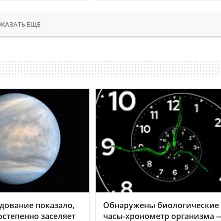
КАЗАТЬ ЕЩЕ
дование показало,
Обнаружены биологические
остепенно заселяет
часы-хронометр организма 