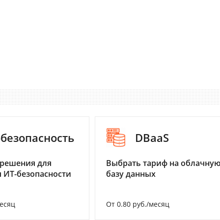
-безопасность
DBaaS
 решения для
Выбрать тариф на облачну
 ИТ-безопасности
базу данных
месяц
От 0.80 руб./месяц