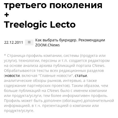
третьего поколения
+
Treelogic Lecto
Как выбрать букридер. Рекомендации
22.12.2011
ZOOM.CNews
* Страница-профиль компании, системы (продукта или
услуги), технологии, персоны и т.п. создается редактором
на основе анализа архива публикаций портала CNews.
Обрабатываются тексты всех редакционных разделов
(
новости
, включая "Главные новости",
статьи
,
аналитические обзоры рынков, интервью, а также
содержание партнёрских проектов). Таким образом, чем
больше публикаций на CNews было с именем компании
или продукта/услуги, тем более информативен профиль.
Профиль может быть дополнен (обогащен) дополнительной
информацией, в т.ч. презентацией о компании или
продукте/услуге.