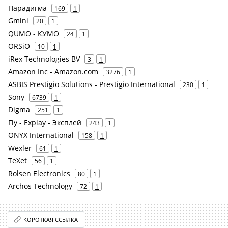
Парадигма
169
1
Gmini
20
1
QUMO - КУМО
24
1
ORSiO
10
1
iRex Technologies BV
3
1
Amazon Inc - Amazon.com
3276
1
ASBIS Prestigio Solutions - Prestigio International
230
1
Sony
6739
1
Digma
251
1
Fly - Explay - Эксплей
243
1
ONYX International
158
1
Wexler
61
1
TeXet
56
1
Rolsen Electronics
80
1
Archos Technology
72
1
КОРОТКАЯ ССЫЛКА