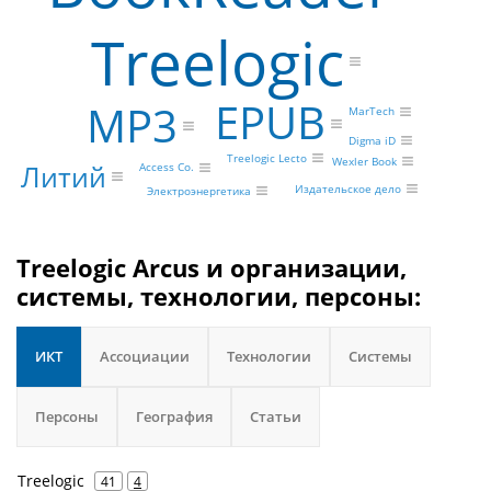
Treelogic
EPUB
MP3
MarTech
Digma iD
Treelogic Lecto
Wexler Book
Литий
Access Co.
Издательское дело
Электроэнергетика
Treelogic Arcus и организации,
системы, технологии, персоны:
ИКТ
Ассоциации
Технологии
Системы
Персоны
География
Статьи
Treelogic
41
4