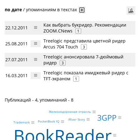
по дате
/
упоминаниям в текстах
Как выбрать букридер. Рекомендации
22.12.2011
ZOOM.CNews
1
Treelogic представила цветной ридер
25.08.2011
Arcus 704 Touch
3
Treelogic анонсировала 7-дюймовый
27.07.2011
ридер
3
Treelogic показала имиджевый ридер с
16.03.2011
TFT-экраном
1
Публикаций - 4, упоминаний - 8
Железнодорожная отрасль
3GPP
iRiver Story
PocketBook IQ
Trademark
BookReader