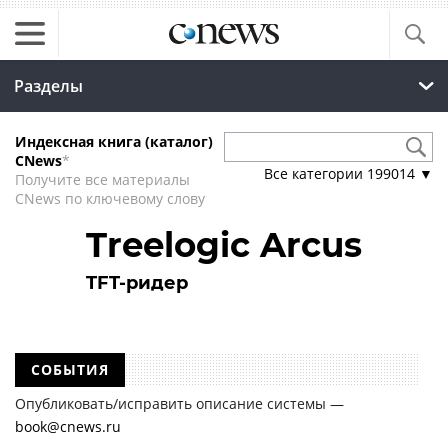
Разделы
Индексная книга (каталог)
CNews
*
Все категории
199014
▼
Получите все материалы
CNews по ключевому слову
Treelogic Arcus
TFT-ридер
СОБЫТИЯ
Опубликовать/исправить описание системы —
book@cnews.ru