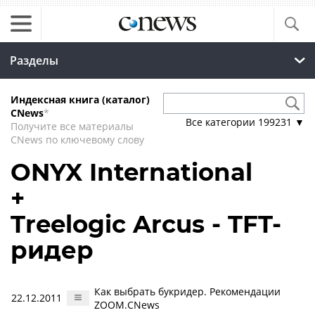
Разделы
Индексная книга (каталог)
CNews
*
Все категории
199231
▼
Получите все материалы
CNews по ключевому слову
ONYX International
+
Treelogic Arcus - TFT-
ридер
Как выбрать букридер. Рекомендации
22.12.2011
ZOOM.CNews