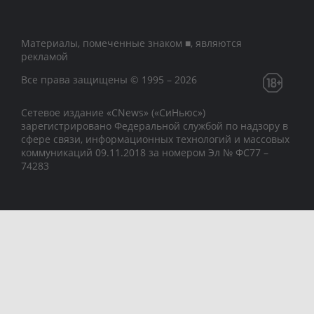
Материалы, помеченные знаком ■, являются
рекламой
Все права защищены © 1995 – 2026
Сетевое издание «CNews» («СиНьюс»)
зарегистрировано Федеральной службой по надзору в
сфере связи, информационных технологий и массовых
коммуникаций 09.11.2018 за номером Эл № ФС77 –
74283