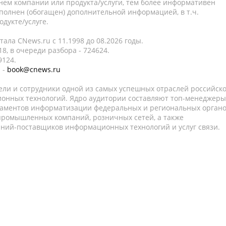
нем компании или продукта/услуги, тем более информативен
полнен (обогащен) дополнительной информацией, в т.ч.
дукте/услуге.
ала CNews.ru c 11.1998 до 08.2026 годы.
8, в очереди разбора - 724624.
9124.
 -
book@cnews.ru
ели и сотрудники одной из самых успешных отраслей российск
онных технологий. Ядро аудитории составляют топ-менеджеры
таментов информатизации федеральных и региональных орган
 промышленных компаний, розничных сетей, а также
аний-поставщиков информационных технологий и услуг связи.