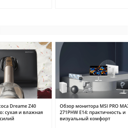
оса Dreame Z40
Обзор монитора MSI PRO MA
o: сухая и влажная
271PHW E14: практичность и
усилий
визуальный комфорт