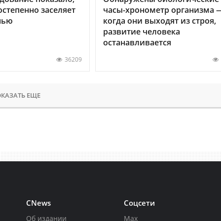
остепенно заселяет
часы-хронометр организма 
нью
когда они выходят из строя,
развитие человека
останавливается
36209
КАЗАТЬ ЕЩЕ
CNews
Соцсети
Об издании
Max