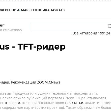
НФЕРЕНЦИИ
МАРКЕТ
ТЕХНИКА
НАУКА
ТВ
ws
*
по ключевому
Все категории
199124
cus - TFT-ридер
кридер. Рекомендации ZOOM.CNews
темы (продукта или услуги), технологии, персоны и т.п.
 анализа архива публикаций портала CNews. Обрабатываются
ов (
новости
, включая "Главные новости",
статьи
, аналитически
е содержание партнёрских проектов). Таким образом, чем боль