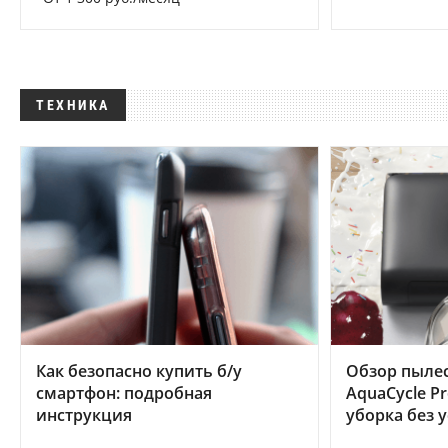
ТЕХНИКА
Как безопасно купить б/у
Обзор пылес
смартфон: подробная
AquaCycle Pr
инструкция
уборка без 