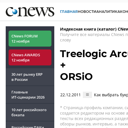
ГЛАВНАЯ
НОВОСТИ
АНАЛИТИКА
КО
Индексная книга (каталог) CNe
Получите все материалы CNews 
CNews FORUM
слову
12 ноября
Treelogic Ar
CNews AWARDS
12 ноября
+
ORSiO
30 лет рынку ERP
в России
Главные
22.12.2011
Как выбрать бу
ИТ-сценарии
2026
* Страница-профиль компании, сис
10 лет российского
создается редактором на основе
бэкапа
тексты всех редакционных раздел
обзоры рынков, интервью, а такж
Российские ПАКи