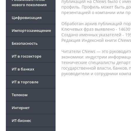
публикаций на CNews было с име
нового поколения
профиль. Профиль может быть до
презентацией о компании или про
Цифровизация
Обработан архив публикаций порт
Ключевых фраз выявлено - 146301
Импортозамещение
Создано именных указателей - 19
Редакция Индексной книги CNews
Безопасность
Читатели CNews — это руководит
ИТ в госсекторе
экономики: индустрии информаци
технические специалисты депар
государственной власти, банков,
ИТ в банках
руководители и сотрудники комп
ИТ в торговле
Телеком
Интернет
ИТ-бизнес