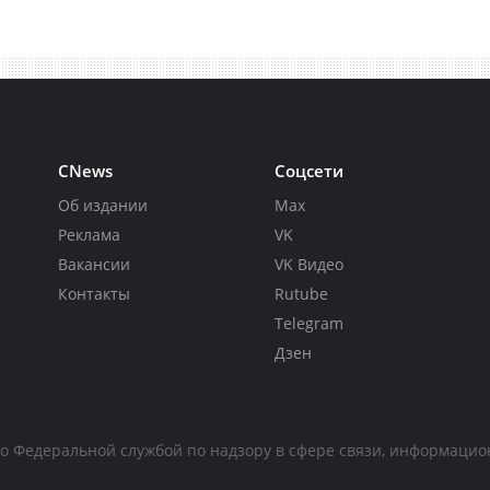
CNews
Соцсети
Об издании
Max
Реклама
VK
Вакансии
VK Видео
Контакты
Rutube
Telegram
Дзен
но Федеральной службой по надзору в сфере связи, информаци