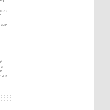
тся
ков,
а
ь
 или
ой
 и
ов
ли и