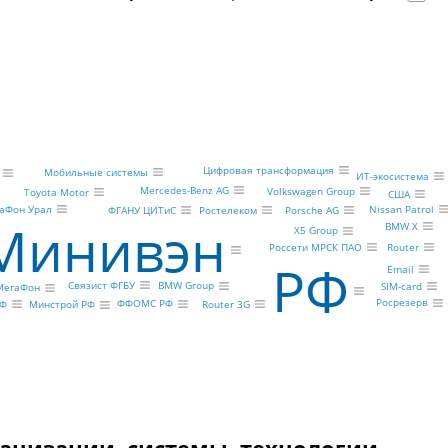
Цифровая трансформация
Мобильные системы
ИТ-экосистема
Mercedes-Benz AG
Volkswagen Group
Toyota Motor
США
Nissan Patrol
аФон Урал
Porsche AG
Ростелеком
ФГАНУ ЦИТиС
Минивэн
BMW X
X5 Group
Россети МРСК ПАО
Router
РФ
Email
Связист ФГБУ
BMW Group
SIM-card
МегаФон
Росрезерв
ФФОМС РФ
Router 3G
РФ
Минстрой РФ