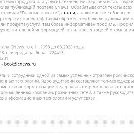
темы (продукта или услуги), технологии, персоны и т.п. создае
рхива публикаций портала CNews. Обрабатываются тексты всех
, включая "Главные новости",
статьи
, аналитические обзоры рын
ртнёрских проектов). Таким образом, чем больше публикаций н
ли продукта/услуги, тем более информативен профиль. Профил
 дополнительной информацией, в т.ч. презентацией о компании
ала CNews.ru c 11.1998 до 08.2026 годы.
8, в очереди разбора - 724413.
9231.
 -
book@cnews.ru
ели и сотрудники одной из самых успешных отраслей российск
онных технологий. Ядро аудитории составляют топ-менеджеры
таментов информатизации федеральных и региональных орган
 промышленных компаний, розничных сетей, а также руководите
в информационных технологий и услуг связи.