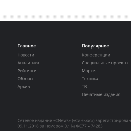
Главное
Популярное
Новости
Конференции
Аналитика
Специальные проекты
Рейтинги
Маркет
Обзоры
Техника
Архив
ТВ
Печатные издания
Сетевое издание «CNews» («СиНьюс») зарегистрирова
09.11.2018 за номером Эл № ФС77 – 74283