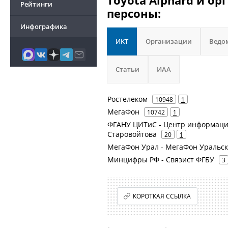
Toyota Alphard и ор
Рейтинги
персоны:
Инфографика
ИКТ
Организации
Ведо
Статьи
ИАА
Ростелеком
10948
1
МегаФон
10742
1
ФГАНУ ЦИТиС - Центр информацио
Старовойтова
20
1
МегаФон Урал - МегаФон Уральск
Минцифры РФ - Связист ФГБУ
3
КОРОТКАЯ ССЫЛКА