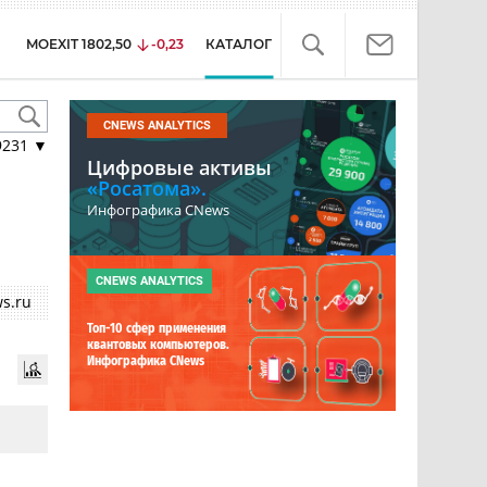
MOEXIT
1802,50
-0,23
КАТАЛОГ
CNEWS ANALYTICS
9231
▼
Цифровые активы
«Росатома».
Инфографика CNews
CNEWS ANALYTICS
s.ru
Топ-10 сфер применения
квантовых компьютеров.
Инфографика CNews