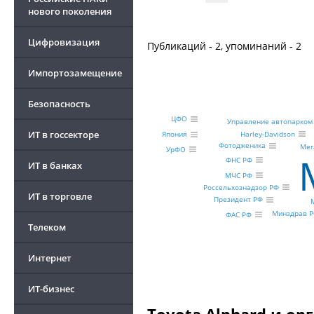
нового поколения
Цифровизация
Публикаций - 2, упоминаний - 2
Импортозамещение
Безопасность
ЦФО
Управление автопарком
ИТ в госсекторе
Harley-Davidson
Япония
Фотодженика
Мег
УрФО
ФНС РФ
ИТ в банках
МЧС РФ
Россельхознадзор РФ
ИТ в торговле
Президент РФ
Минздрав 
ФАС РФ
Телеком
Интернет
ИТ-бизнес