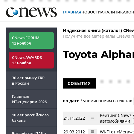
ГЛАВНАЯ
НОВОСТИ
АНАЛИТИКА
КО
Индексная книга (каталог) CNe
Получите все материалы CNews п
CNews FORUM
12 ноября
Toyota Alpha
CNews AWARDS
12 ноября
30 лет рынку ERP
в России
СОБЫТИЯ
Главные
по дате
/
упоминаниям в текстах
ИТ-сценарии
2026
10 лет российского
Рейтинг CNews 
21.11.2022
бэкапа
автомобилями
29.03.2012
Wi-Fi от «Мега
Российские ПАКи