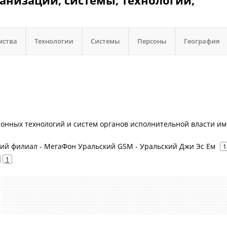
ганизации, системы, технологии,
мства
Технологии
Системы
Персоны
География
нных технологий и систем органов исполнительной власти им.
ий филиал - МегаФон Уральский GSM - Уральский Джи Эс Ем
1
1