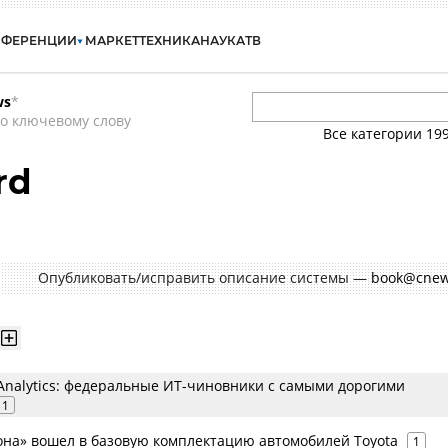
НФЕРЕНЦИИ
МАРКЕТ
ТЕХНИКА
НАУКА
ТВ
ws
*
о ключевому слову
Все категории
19
rd
Опубликовать/исправить описание системы —
book@cnew
Analytics: федеральные ИТ-чиновники с самыми дорогими
1
Фона» вошел в базовую комплектацию автомобилей Toyota
1