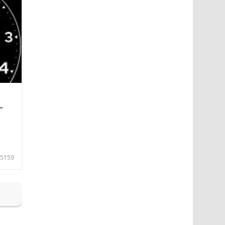
—
5159