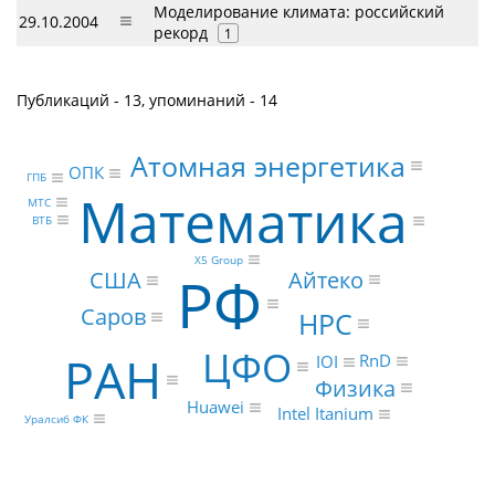
Моделирование климата: российский
29.10.2004
рекорд
1
Публикаций - 13, упоминаний - 14
Атомная энергетика
ОПК
ГПБ
Математика
МТС
ВТБ
X5 Group
РФ
Айтеко
США
Саров
HPC
ЦФО
РАН
RnD
IOI
Физика
Huawei
Intel Itanium
Уралсиб ФК