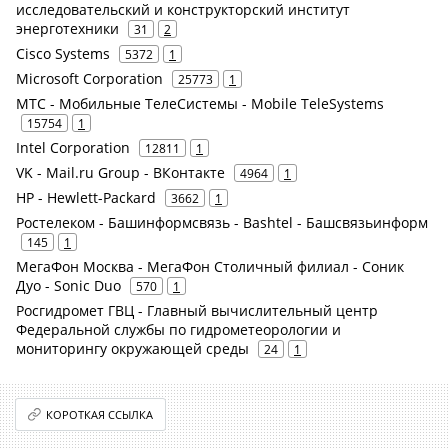
исследовательский и конструкторский институт
энерготехники
31
2
Cisco Systems
5372
1
Microsoft Corporation
25773
1
МТС - Мобильные ТелеСистемы - Mobile TeleSystems
15754
1
Intel Corporation
12811
1
VK - Mail.ru Group - ВКонтакте
4964
1
HP - Hewlett-Packard
3662
1
Ростелеком - Башинформсвязь - Bashtel - Башсвязьинформ
145
1
МегаФон Москва - МегаФон Столичный филиал - Соник
Дуо - Sonic Duo
570
1
Росгидромет ГВЦ - Главный вычислительный центр
Федеральной службы по гидрометеорологии и
мониторингу окружающей среды
24
1
КОРОТКАЯ ССЫЛКА