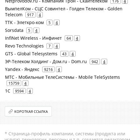
Netprovodov.ru - Компания Трон - Скайтелеком
176
4
ВымпелКом - СЦС Совинтел - Голден Телеком - Golden
Telecom
917
4
ТТК - Элеткро-ком
5
4
Sorsdata
5
4
InfiNet Wireless - Инфинет
64
4
Revo Technologies
7
4
GTS - Global Telesystems
43
4
ЭР-Телеком Холдинг - Дом.ru - Dom.ru
942
4
Yandex - Яндекс
9216
4
МТС - Мобильные ТелеСистемы - Mobile TeleSystems
15759
4
1С
9594
4
КОРОТКАЯ ССЫЛКА
* Страница-профиль компании, системы (продукта или
услуги), технологии, персоны и т.п. создается редактором