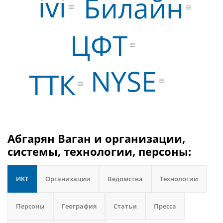
ivi
Билайн
ЦФТ
NYSE
ТТК
Абгарян Ваган и организации,
системы, технологии, персоны:
ИКТ
Организации
Ведомства
Технологии
Персоны
География
Статьи
Пресса