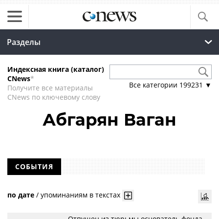
Разделы
Индексная книга (каталог)
CNews
*
Все категории
199231
▼
Получите все материалы
CNews по ключевому слову
Абгарян Ваган
СОБЫТИЯ
по дате
/
упоминаниям в текстах
Отпущен из тюрьмы основатель фонда