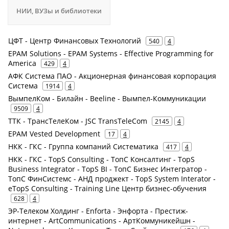
НИИ, ВУЗы и библиотеки
ЦФТ - Центр Финансовых Технологий
540
4
EPAM Solutions - EPAM Systems - Effective Programming for
America
429
4
АФК Система ПАО - Акционерная финансовая корпорация
Система
1914
4
ВымпелКом - Билайн - Beeline - Вымпел-Коммуникации
9509
4
ТТК - ТрансТелеКом - JSC TransTeleCom
2145
4
EPAM Vested Development
17
4
НКК - ГКС - Группа компаний Систематика
417
4
НКК - ГКС - TopS Consulting - ТопС Консалтинг - TopS
Business Integrator - TopS BI - ТопС Бизнес Интегратор -
ТопС ФинСистемс - АНД проджект - TopS System Interator -
eTopS Consulting - Training Line Центр бизнес-обучения
628
4
ЭР-Телеком Холдинг - Enforta - Энфорта - Престиж-
интернет - ArtCommunications - АртКоммуникейшн -