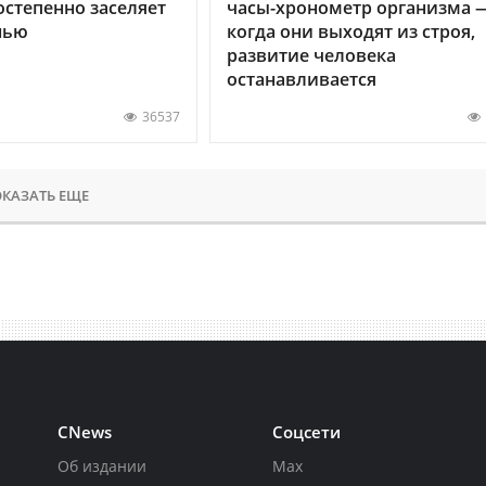
остепенно заселяет
часы-хронометр организма 
нью
когда они выходят из строя,
развитие человека
останавливается
36537
КАЗАТЬ ЕЩЕ
CNews
Соцсети
Об издании
Max