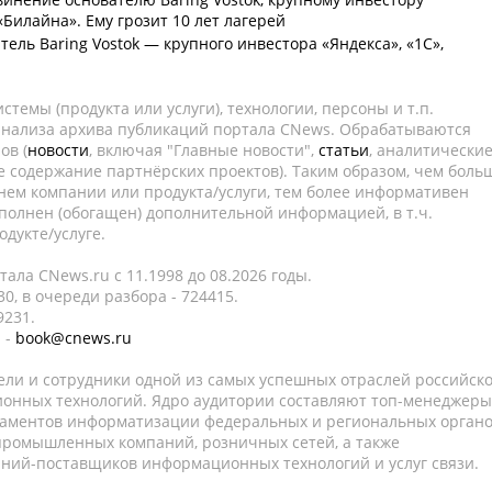
 «Билайна». Ему грозит 10 лет лагерей
ель Baring Vostok — крупного инвестора «Яндекса», «1С»,
темы (продукта или услуги), технологии, персоны и т.п.
 анализа архива публикаций портала CNews. Обрабатываются
ов (
новости
, включая "Главные новости",
статьи
, аналитически
е содержание партнёрских проектов). Таким образом, чем боль
нем компании или продукта/услуги, тем более информативен
полнен (обогащен) дополнительной информацией, в т.ч.
дукте/услуге.
ала CNews.ru c 11.1998 до 08.2026 годы.
0, в очереди разбора - 724415.
9231.
 -
book@cnews.ru
ели и сотрудники одной из самых успешных отраслей российск
онных технологий. Ядро аудитории составляют топ-менеджеры
таментов информатизации федеральных и региональных орган
 промышленных компаний, розничных сетей, а также
аний-поставщиков информационных технологий и услуг связи.