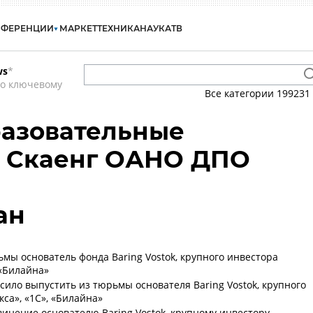
НФЕРЕНЦИИ
МАРКЕТ
ТЕХНИКА
НАУКА
ТВ
ws
*
по ключевому
Все категории
199231
разовательные
- Скаенг ОАНО ДПО
ан
мы основатель фонда Baring Vostok, крупного инвестора
 «Билайна»
сило выпустить из тюрьмы основателя Baring Vostok, крупного
са», «1С», «Билайна»
инение основателю Baring Vostok, крупному инвестору