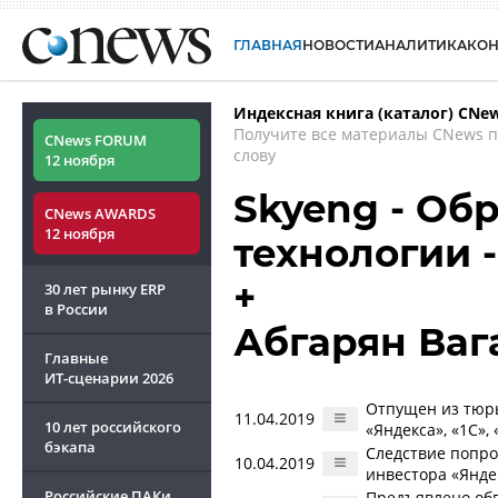
ГЛАВНАЯ
НОВОСТИ
АНАЛИТИКА
КО
Индексная книга (каталог) CNe
Получите все материалы CNews 
CNews FORUM
слову
12 ноября
Skyeng - Об
CNews AWARDS
12 ноября
технологии 
+
30 лет рынку ERP
в России
Абгарян Ваг
Главные
ИТ-сценарии
2026
Отпущен из тюрь
11.04.2019
10 лет российского
«Яндекса», «1С»,
бэкапа
Следствие попро
10.04.2019
инвестора «Яндек
Российские ПАКи
Предъявлено обв