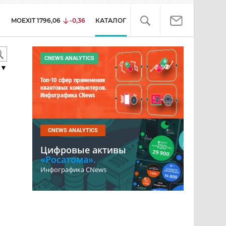
MOEXIT
1796,06
-0,36
КАТАЛОГ
CNEWS ANALYTICS
▼
Топ-10 сфер применения
квантовых компьютеров.
Инфографика CNews
CNEWS ANALYTICS
Цифровые активы
«Росатома».
Инфографика CNews