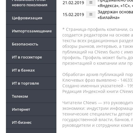
21.02.2019
нового поколения
«Яндекса», «1С»,
Задержан основат
15.02.2019
«Билайна»
Цифровизация
* Страница-профиль компании, сис
Импортозамещение
создается редактором на основе
тексты всех редакционных раздел
Безопасность
обзоры рынков, интервью, а такж
публикаций на CNews было с име
ИТ в госсекторе
профиль. Профиль может быть до
презентацией о компании или про
ИТ в банках
Обработан архив публикаций порт
Ключевых фраз выявлено - 146333
ИТ в торговле
Создано именных указателей - 19
Редакция Индексной книги CNews
Телеком
Читатели CNews — это руководит
экономики: индустрии информаци
Интернет
технические специалисты депар
государственной власти, банков,
ИТ-бизнес
руководители и сотрудники комп