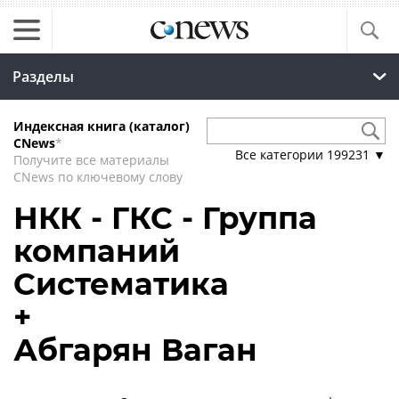
Разделы
Индексная книга (каталог)
CNews
*
Все категории
199231
▼
Получите все материалы
CNews по ключевому слову
НКК - ГКС - Группа
компаний
Систематика
+
Абгарян Ваган