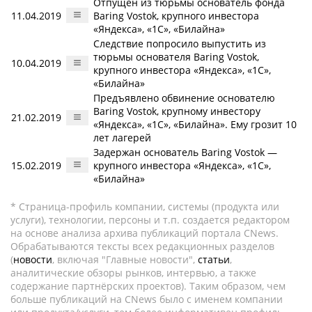
Отпущен из тюрьмы основатель фонда
11.04.2019
Baring Vostok, крупного инвестора
«Яндекса», «1С», «Билайна»
Следствие попросило выпустить из
тюрьмы основателя Baring Vostok,
10.04.2019
крупного инвестора «Яндекса», «1С»,
«Билайна»
Предъявлено обвинение основателю
Baring Vostok, крупному инвестору
21.02.2019
«Яндекса», «1С», «Билайна». Ему грозит 10
лет лагерей
Задержан основатель Baring Vostok —
15.02.2019
крупного инвестора «Яндекса», «1С»,
«Билайна»
* Страница-профиль компании, системы (продукта или
услуги), технологии, персоны и т.п. создается редактором
на основе анализа архива публикаций портала CNews.
Обрабатываются тексты всех редакционных разделов
(
новости
, включая "Главные новости",
статьи
,
аналитические обзоры рынков, интервью, а также
содержание партнёрских проектов). Таким образом, чем
больше публикаций на CNews было с именем компании