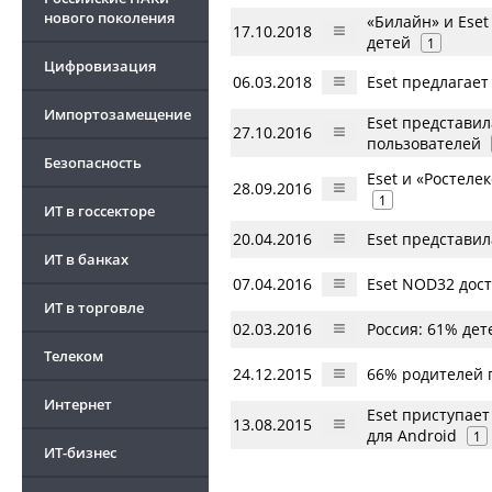
нового поколения
«Билайн» и Ese
17.10.2018
детей
1
Цифровизация
06.03.2018
Eset предлагае
Импортозамещение
Eset представи
27.10.2016
пользователей
Безопасность
Eset и «Ростел
28.09.2016
1
ИТ в госсекторе
20.04.2016
Eset представи
ИТ в банках
07.04.2016
Eset NOD32 дост
ИТ в торговле
02.03.2016
Россия: 61% дет
Телеком
24.12.2015
66% родителей 
Интернет
Eset приступает
13.08.2015
для Android
1
ИТ-бизнес