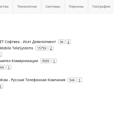
мства
Технологии
Системы
Персоны
География
ИСЕТ Софтвеа - Исет Девелопмент
94
3
Mobile TeleSystems
15759
2
2
 Вымпел-Коммуникации
9509
1
964
1
елКом - Русская Телефонная Компания
544
1
1