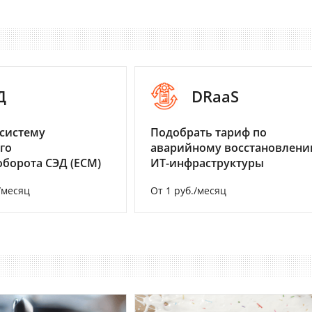
Д
DRaaS
систему
Подобрать тариф по
го
аварийному восстановлен
борота СЭД (ECM)
ИТ-инфраструктуры
/месяц
От 1 руб./месяц