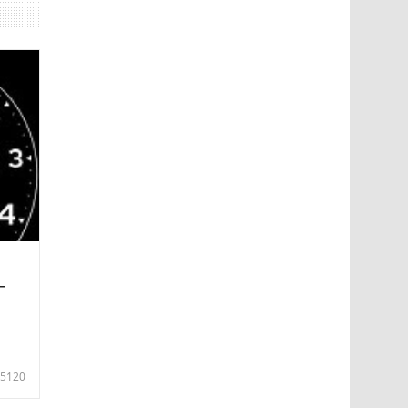
—
5120