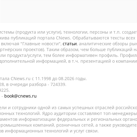
темы (продукта или услуги), технологии, персоны и т.п. создае
рхива публикаций портала CNews. Обрабатываются тексты всех
, включая "Главные новости",
статьи
, аналитические обзоры рын
ртнёрских проектов). Таким образом, чем больше публикаций н
ли продукта/услуги, тем более информативен профиль. Профил
 дополнительной информацией, в т.ч. презентацией о компании
ала CNews.ru c 11.1998 до 08.2026 годы.
8, в очереди разбора - 724339.
9225.
 -
book@cnews.ru
ели и сотрудники одной из самых успешных отраслей российск
онных технологий. Ядро аудитории составляют топ-менеджеры
таментов информатизации федеральных и региональных орган
 промышленных компаний, розничных сетей, а также руководите
в информационных технологий и услуг связи.