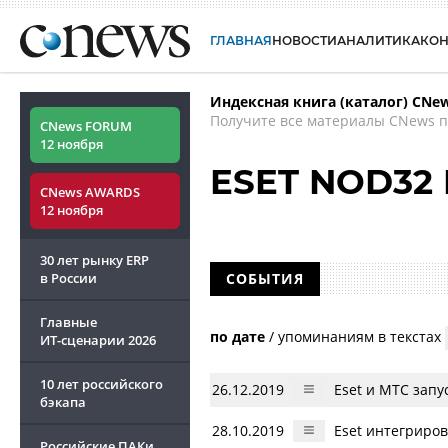
ГЛАВНАЯ
НОВОСТИ
АНАЛИТИКА
КО
Индексная книга (каталог) CNe
Получите все материалы CNews п
CNews FORUM
12 ноября
ESET NOD32 P
CNews AWARDS
12 ноября
30 лет рынку ERP
в России
СОБЫТИЯ
Главные
по дате
/
упоминаниям в текстах
ИТ-сценарии
2026
10 лет российского
26.12.2019
Eset и МТС зап
бэкапа
28.10.2019
Eset интегриро
Российские ПАКи