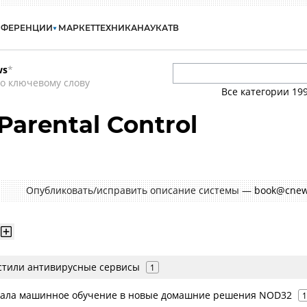
НФЕРЕНЦИИ
МАРКЕТ
ТЕХНИКА
НАУКА
ТВ
ws
*
о ключевому слову
Все категории
19
arental Control
Опубликовать/исправить описание системы —
book@cnew
устили антивирусные сервисы
1
вала машинное обучение в новые домашние решения NOD32
1