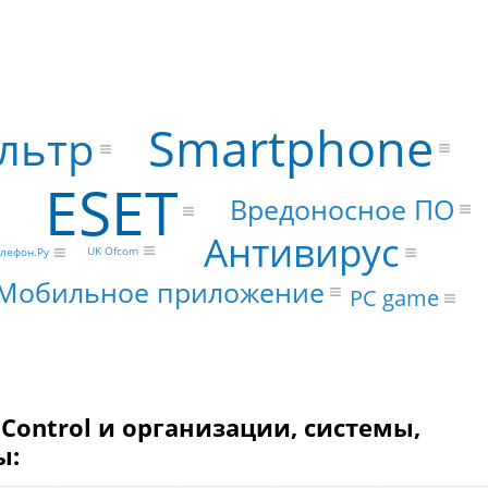
Smartphone
льтр
ESET
Вредоносное ПО
Антивирус
UK Ofcom
лефон.Ру
Мобильное приложение
PC game
 Control и организации, системы,
ы: