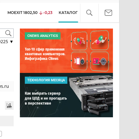
MOEXIT
1802,50
-0,23
КАТАЛОГ
CNEWS ANALYTICS
9225
▼
Топ-10 сфер применения
квантовых компьютеров.
Инфографика CNews
ТЕХНОЛОГИЯ МЕСЯЦА
s.ru
Как выбрать сервер
для ЦОД и не прогадать
в перспективе