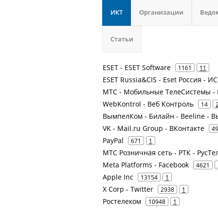
ИКТ
Организации
Ведо
Статьи
ESET - ESET Software
1161
11
ESET Russia&CIS - Eset Россия - 
МТС - Мобильные ТелеСистемы - 
WebKontrol - Веб Контроль
14
ВымпелКом - Билайн - Beeline -
VK - Mail.ru Group - ВКонтакте
4
PayPal
671
1
МТС Розничная сеть - РТК - РусТ
Meta Platforms - Facebook
4621
Apple Inc
13154
1
X Corp - Twitter
2938
1
Ростелеком
10948
1