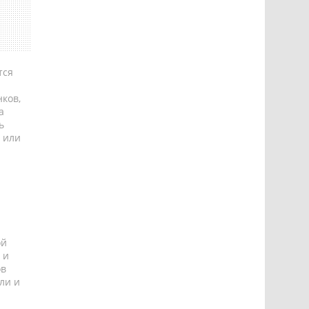
тся
ков,
а
ь
 или
ой
 и
ов
ли и