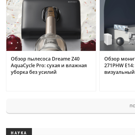
Обзор пылесоса Dreame Z40
Обзор мони
AquaCycle Pro: сухая и влажная
271PHW E14:
уборка без усилий
визуальный
ПО
НАУКА