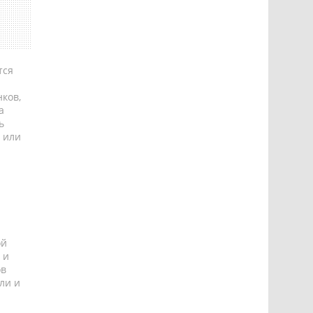
тся
ков,
а
ь
 или
ой
 и
ов
ли и