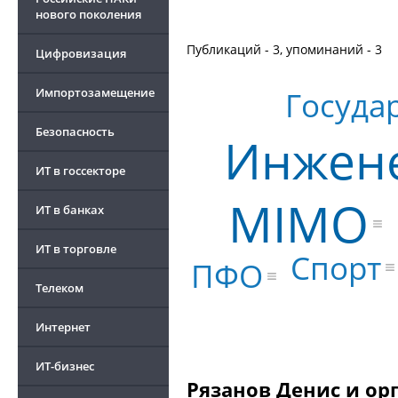
нового поколения
Публикаций - 3, упоминаний - 3
Цифровизация
Госуда
Импортозамещение
Безопасность
Инжен
ИТ в госсекторе
MIMO
ИТ в банках
ИТ в торговле
Спорт
ПФО
Телеком
Интернет
ИТ-бизнес
Рязанов Денис и ор