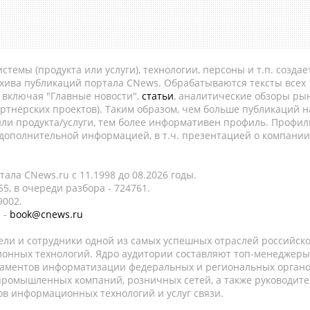
темы (продукта или услуги), технологии, персоны и т.п. создае
рхива публикаций портала CNews. Обрабатываются тексты всех
, включая "Главные новости",
статьи
, аналитические обзоры рын
ртнёрских проектов). Таким образом, чем больше публикаций н
ли продукта/услуги, тем более информативен профиль. Профил
 дополнительной информацией, в т.ч. презентацией о компании
ала CNews.ru c 11.1998 до 08.2026 годы.
5, в очереди разбора - 724761.
9002.
 -
book@cnews.ru
ели и сотрудники одной из самых успешных отраслей российск
онных технологий. Ядро аудитории составляют топ-менеджеры
таментов информатизации федеральных и региональных орган
 промышленных компаний, розничных сетей, а также руководите
в информационных технологий и услуг связи.