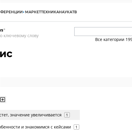
НФЕРЕНЦИИ
МАРКЕТ
ТЕХНИКА
НАУКА
ТВ
ws
*
о ключевому слову
Все категории
19
ис
астет, значение увеличивается
1
обенности и знакомимся с кейсами
1