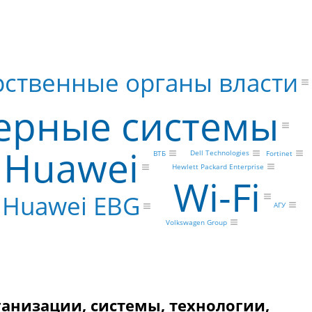
рственные органы власти
ерные системы
Huawei
Dell Technologies
ВТБ
Fortinet
Hewlett Packard Enterprise
Wi-Fi
Huawei EBG
АГУ
Volkswagen Group
ганизации, системы, технологии,