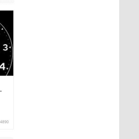
—
4890