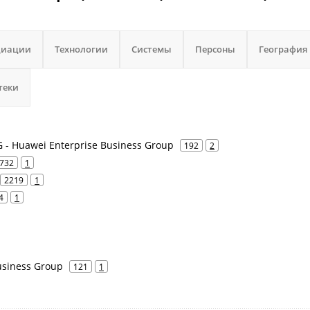
циации
Технологии
Системы
Персоны
География
теки
 - Huawei Enterprise Business Group
192
2
732
1
2219
1
4
1
siness Group
121
1