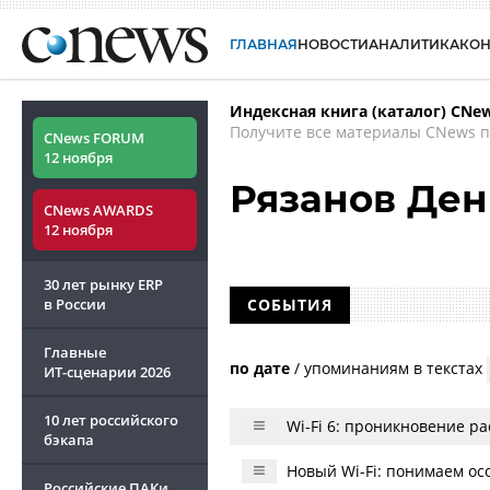
ГЛАВНАЯ
НОВОСТИ
АНАЛИТИКА
КО
Индексная книга (каталог) CNe
Получите все материалы CNews п
CNews FORUM
12 ноября
Рязанов Ден
CNews AWARDS
12 ноября
30 лет рынку ERP
в России
СОБЫТИЯ
Главные
по дате
/
упоминаниям в текстах
ИТ-сценарии
2026
10 лет российского
Wi-Fi 6: проникновение р
бэкапа
Новый Wi-Fi: понимаем ос
Российские ПАКи