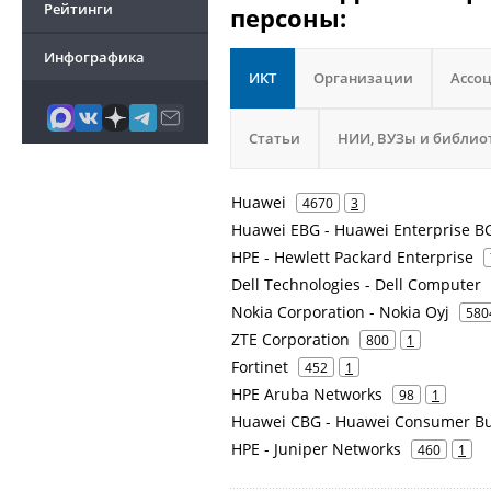
Рейтинги
персоны:
Инфографика
ИКТ
Организации
Ассо
Статьи
НИИ, ВУЗы и библио
Huawei
4670
3
Huawei EBG - Huawei Enterprise BG
HPE - Hewlett Packard Enterprise
Dell Technologies - Dell Computer
Nokia Corporation - Nokia Oyj
580
ZTE Corporation
800
1
Fortinet
452
1
HPE Aruba Networks
98
1
Huawei CBG - Huawei Consumer Bu
HPE - Juniper Networks
460
1