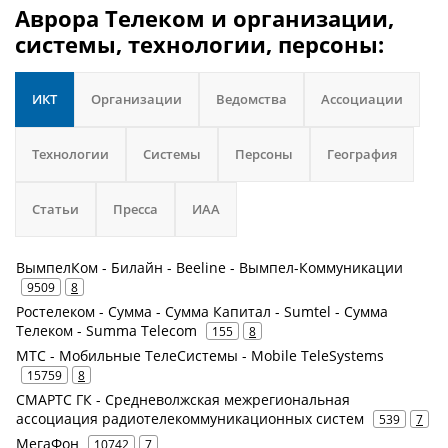
Аврора Телеком и организации,
системы, технологии, персоны:
ИКТ
Организации
Ведомства
Ассоциации
Технологии
Системы
Персоны
География
Статьи
Пресса
ИАА
ВымпелКом - Билайн - Beeline - Вымпел-Коммуникации
9509
8
Ростелеком - Сумма - Сумма Капитал - Sumtel - Сумма
Телеком - Summa Telecom
155
8
МТС - Мобильные ТелеСистемы - Mobile TeleSystems
15759
8
СМАРТС ГК - Средневолжская межрегиональная
ассоциация радиотелекоммуникационных систем
539
7
МегаФон
10742
7