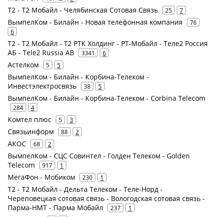
Т2 - Т2 Мобайл - Челябинская Сотовая Связь
25
7
ВымпелКом - Билайн - Новая телефонная компания
76
6
Т2 - Т2 Мобайл - Т2 РТК Холдинг - РТ-Мобайл - Теле2 Россия
АБ - Tele2 Russia AB
3341
6
Астелком
5
5
ВымпелКом - Билайн - Корбина-Телеком -
Инвестэлектросвязь
38
5
ВымпелКом - Билайн - Корбина-Телеком - Corbina Telecom
284
4
Комтел плюс
5
3
Связьинформ
88
2
АКОС
68
2
ВымпелКом - СЦС Совинтел - Голден Телеком - Golden
Telecom
917
1
МегаФон - Мобиком
230
1
Т2 - Т2 Мобайл - Дельта Телеком - Теле-Норд -
Череповецкая сотовая связь - Вологодская сотовая связь -
Парма-НМТ - Парма Мобайл
237
1