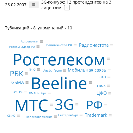
3G-конкурс: 12 претендентов на 3
26.02.2007
лицензии
1
Публикаций - 8, упоминаний - 10
Астрономия
Радиочастота
Правительство РФ
Роскомнадзор РФ
Ростелеком
Мобильная связь
ПФО
РБК
Альфа-Групп
Beeline
СФО
GSMA
CDMA
ВАС РС
ЦФО
ХМАО-Югра
МТС
3G
РФ
Trademark
Екатеринбург
СЗФО
Налогообложение