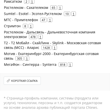
Рамсатком
2
1
Ростелеком - Сахателеком
65
1
Sumtel - Esotel - Эсотел-Рустелком
10
1
МТС - Примтелефон
47
1
Стримтон
8
1
Ростелеком - Дальсвязь - Дальневосточная компания
электросвязи
478
1
Т2 - Т2 Мобайл - СкайЛинк - Skylink - Московская сотовая
связь (МСС) - Аларис
1428
1
Мотив - Екатеринбург-2000 - Екатеринбургская сотовая
связь
305
1
МегаФон - Синтерра - Synterra
818
1
КОРОТКАЯ ССЫЛКА
* Страница-профиль компании, системы (продукта или
услуги), технологии, персоны и т.п. создается редактором
на основе анализа архива публикаций портала CNews.