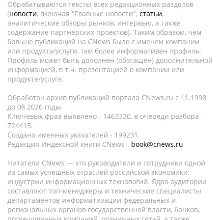
Обрабатываются тексты всех редакционных разделов
(
новости
, включая "Главные новости",
статьи
,
аналитические обзоры рынков, интервью, а также
содержание партнёрских проектов). Таким образом, чем
больше публикаций на CNews было с именем компании
или продукта/услуги, тем более информативен профиль.
Профиль может быть дополнен (обогащен) дополнительной
информацией, в т.ч. презентацией о компании или
продукте/услуге.
Обработан архив публикаций портала CNews.ru c 11.1998
до 08.2026 годы.
Ключевых фраз выявлено - 1463330, в очереди разбора -
724415.
Создано именных указателей - 199231.
Редакция Индексной книги CNews -
book@cnews.ru
Читатели CNews — это руководители и сотрудники одной
из самых успешных отраслей российской экономики:
индустрии информационных технологий. Ядро аудитории
составляют топ-менеджеры и технические специалисты
департаментов информатизации федеральных и
региональных органов государственной власти, банков,
промышленных компаний, розничных сетей, а также