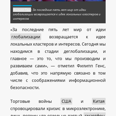
Филипп Генс
: За последние пять лет мир от идеи
глобализации возвращается к идее локальных кластеров и
интересов
«За последние пять лет мир от идеи
глобализации
возвращается к идее
локальных кластеров и интересов. Сегодня мы
находимся в стадии деглобализации, и
главное — это то, что мы производим и
развиваем сами», — отметил Филипп Генс,
добавив, что это напрямую связано в том
числе с соображениями информационной
безопасности.
Торговые войны
США
и
Китая
спровоцировали кризис в микроэлектронике,
лишь потому что отдельно взятый
смартфон