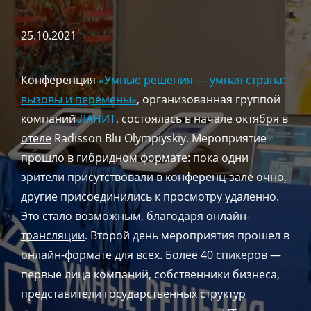
25.10.2021
Конференция
«Умные решения — умная страна:
вызовы и перемены»
, организованная группой
компаний
ЛАНИТ
, состоялась в начале октября в
отеле
Radisson Blu Olympiyskiy. Мероприятие
прошло в гибридном формате: пока одни
зрители присутствовали в конференц-зале очно,
другие присоединились к просмотру удаленно.
Это стало возможным, благодаря
онлайн-
трансляции
. Второй день мероприятия прошел в
онлайн-формате для всех. Более 40 спикеров —
первые лица компаний, собственники бизнеса,
представители
государственных
структур