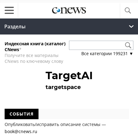
Разделы
Индексная книга (каталог)
CNews
*
Все категории
199231
▼
Получите все материалы
CNews по ключевому слову
TargetAI
targetspace
СОБЫТИЯ
Опубликовать/исправить описание системы —
book@cnews.ru