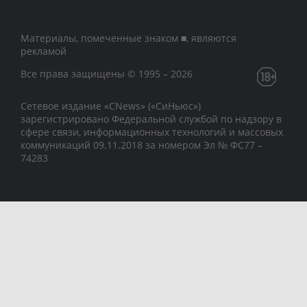
Материалы, помеченные знаком ■, являются
рекламой
Все права защищены © 1995 – 2026
Сетевое издание «CNews» («СиНьюс»)
зарегистрировано Федеральной службой по надзору в
сфере связи, информационных технологий и массовых
коммуникаций 09.11.2018 за номером Эл № ФС77 –
74283