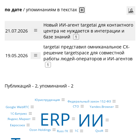
по дате
/
упоминаниям в текстах
Новый ИИ-агент targetai для контактного
21.07.2026
центра не нуждается в интеграции и
базе знаний
1
targetai представил омниканальное CX-
решение targetspace для совместной
19.05.2026
работы людей-операторов и ИИ-агентов
1
Публикаций - 2, упоминаний - 2
Юриспруденция
Федеральный закон 152-ФЗ
CTO
Yandex.Browser
Google WebRTC
ERP
ИИ
1С-Битрикс
Яндекс.Маркет
Евросоюз
Ozon Holdings
Qsoft
1С
Russ ГК