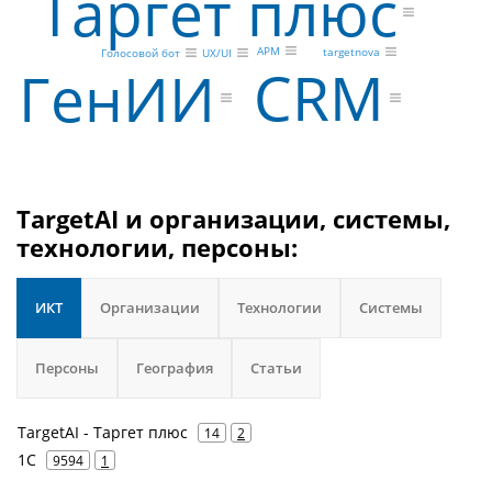
Таргет плюс
АРМ
targetnova
UX/UI
Голосовой бот
CRM
ГенИИ
TargetAI и организации, системы,
технологии, персоны:
ИКТ
Организации
Технологии
Системы
Персоны
География
Статьи
TargetAI - Таргет плюс
14
2
1С
9594
1