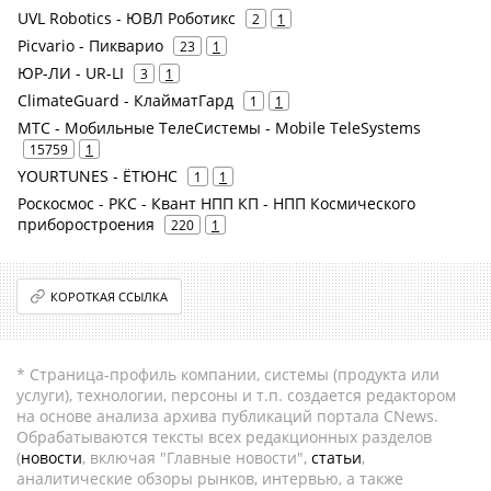
UVL Robotics - ЮВЛ Роботикс
2
1
Picvario - Пикварио
23
1
ЮР-ЛИ - UR-LI
3
1
ClimateGuard - КлайматГард
1
1
МТС - Мобильные ТелеСистемы - Mobile TeleSystems
15759
1
YOURTUNES - ЁТЮНС
1
1
Роскосмос - РКС - Квант НПП КП - НПП Космического
приборостроения
220
1
КОРОТКАЯ ССЫЛКА
* Страница-профиль компании, системы (продукта или
услуги), технологии, персоны и т.п. создается редактором
на основе анализа архива публикаций портала CNews.
Обрабатываются тексты всех редакционных разделов
(
новости
, включая "Главные новости",
статьи
,
аналитические обзоры рынков, интервью, а также