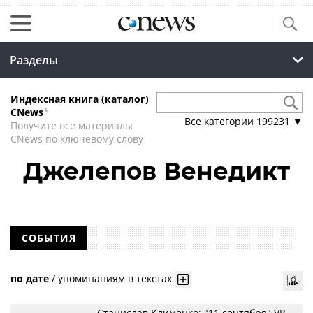
Разделы
Индексная книга (каталог)
CNews
*
Все категории
199231
▼
Получите все материалы
CNews по ключевому слову
Джелепов Венедикт
СОБЫТИЯ
по дате
/
упоминаниям в текстах
Станислав Клименко: "11 сентября" VR-