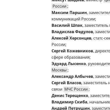
России
;
Максим Паршин
, заместите
коммуникаций России;
Василий Шпак
, заместител
Владислав Федулов
, замест
Алексей Херсонцев
, статс-с
России;
Сергей Кожевников
, дирек
сфере образования;
Эдуард Лысенко
, руководит
Москвы
;
Александр Албычев
, замест
Сергей Власов
, заместитель
связи
МЧС России
;
Денис Терещенко
, заместит
Владимир Скиба
, начальни
Андрей Петрушин
, замести