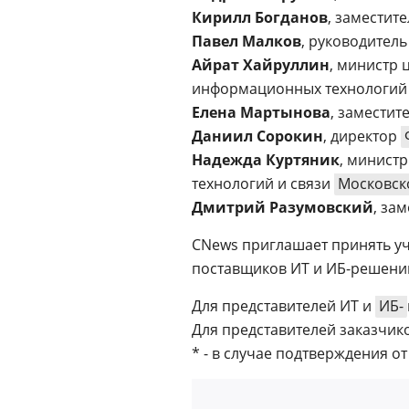
Кирилл Богданов
, заместит
Павел Малков
, руководител
Айрат Хайруллин
, министр
информационных технологий 
Елена Мартынова
, заместит
Даниил Сорокин
, директор
Надежда Куртяник
, минист
технологий и связи
Московск
Дмитрий Разумовский
, за
CNews приглашает принять уч
поставщиков ИТ и ИБ-решени
Для представителей ИТ и
ИБ-
Для представителей заказчико
* - в случае подтверждения о