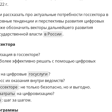
22 г.
 рассказать про актуальные потребности госсектора в
новные тенденции и перспективы развития цифровых
акже обозначить векторы дальнейшего развития
сударственной власти
в России
.
сектора
зация в госсекторе?
иболее эффективно решать с помощью цифровых
д на цифровые
госуслуги
?
сс их оказания внутри ведомств?
ссекторе
: не только безопасно, но и выгодно.
затраты
на цифровизацию?
в
: шаг за шагом.
рограммы