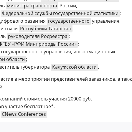
ель
министра транспорта
России;
ь
Федеральной службы государственной статистики
;
 цифрового развития
государственного
управления,
и связи
Республики Татарстан
;
ель
руководителя Росреестра
;
ФГБУ «РФИ Минприроды России»
;
р государственного управления, информационных
ой области
;
меститель губернатора
Калужской области
.
астие в мероприятии представителей заказчиков, а так
й.
компаний стоимость участия 20000 руб.
в участие бесплатное*.
т
CNews Conferences