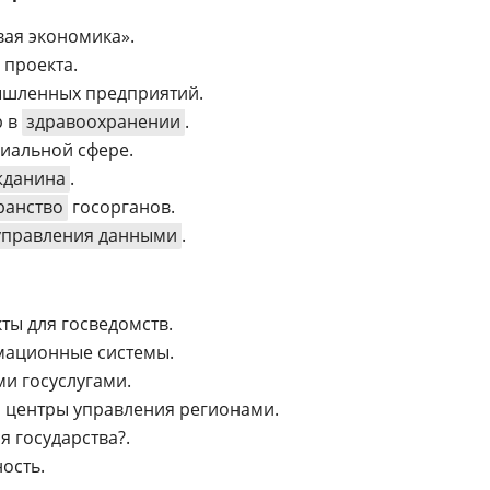
вая экономика».
 проекта.
шленных предприятий.
р в
здравоохранении
.
иальной сфере.
жданина
.
ранство
госорганов.
управления данными
.
ты для госведомств.
мационные системы.
ми госуслугами.
 центры управления регионами.
 государства?.
ость.