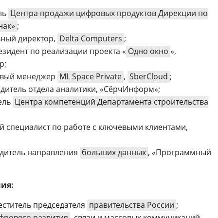
ль
Центра продажи цифровых продуктов Дирекции по
нак»
;
ьный директор,
Delta Computers
;
резидент по реализации проекта «
Одно окно
»,
р;
товый менеджер
ML Space Private
,
SberCloud
;
одитель отдела аналитики, «СёрчИнформ»;
тель
Центра компетенций Департамента строительства
ий специалист по работе с ключевыми клиентами,
одитель направления
больших данных
, «Программный
ия:
меститель председателя
правительства России
;
фрового развития
, связи и массовых коммуникаций