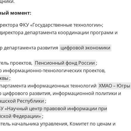
щники.
ный момент:
иректора ФКУ «Государственные технологии»;
ь директора департамента координации программ и
ор департамента развития
цифровой экономики
тель проектов,
Пенсионный фонд России
;
ор информационно-технологических проектов,
сквы
;
департамента информационных технологий
ХМАО – Югры
тр цифрового развития, информационной политики и
ашской Республики
;
У «Научный центр правовой информации при
йской Федерации»
;
итель начальника управления, Комитет по ценам и