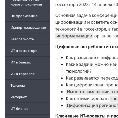
госсектора 2022» 14 апреля 20
нового поколения
Основная задача конференции
Цифровизация
цифровизации и осветить ос
Импортозамещение
технологий в госсекторе, а т
информатизации
органов го
Безопасность
Цифровые потребности гос
ИТ в госсекторе
Как развивается цифрови
ИТ в банках
Какие задачи можно на
технологий?
ИТ в торговле
Как развивается перехо
Как цифровизован проце
Телеком
Импортозамещение в го
Интернет
Как оптимизировать
гос
Цифровизация регионо
ИТ-бизнес
Ключевые ИТ-проекты и п