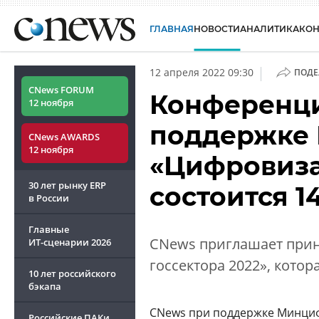
ГЛАВНАЯ
НОВОСТИ
АНАЛИТИКА
КО
|
12 апреля 2022 09:30
ПОДЕ
CNews FORUM
Конференц
12 ноября
поддержке
CNews AWARDS
12 ноября
«Цифровиза
30 лет рынку ERP
состоится 1
в России
Главные
CNews приглашает прин
ИТ-сценарии
2026
госсектора 2022», котора
10 лет российского
бэкапа
CNews при поддержке Минци
Российские ПАКи