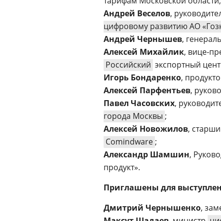
тарифам Московской области;
Андрей Веселов
, руководите
цифровому развитию АО «Гоз
Андрей Чернышев
, генерал
Алексей Михайлик
, вице-п
Российский
экспортный цент
Игорь Бондаренко
, продук
Алексей Парфентьев
, руков
Павел Часовских
, руководи
города Москвы
;
Алексей Новожилов
, старш
Comindware
;
Александр Шамшин
, Руков
продукт».
Приглашены для выступлен
Дмитрий Чернышенко
, за
Максут Шадаев
, министр
ци