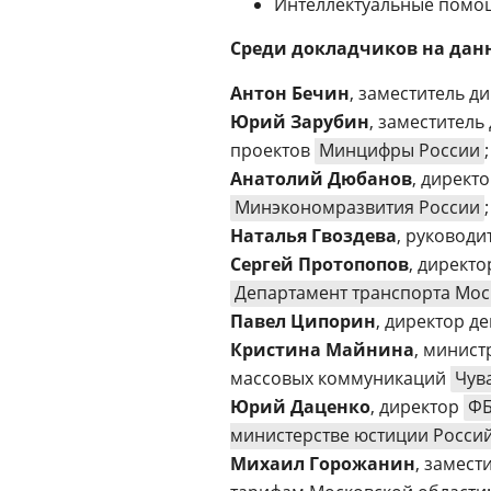
Интеллектуальные помо
Среди докладчиков на дан
Антон Бечин
, заместитель д
Юрий Зарубин
, заместител
проектов
Минцифры России
;
Анатолий Дюбанов
, директ
Минэкономразвития России
;
Наталья Гвоздева
, руководи
Сергей Протопопов
, директ
Департамент транспорта Мо
Павел Ципорин
, директор 
Кристина Майнина
, минис
массовых коммуникаций
Чув
Юрий Даценко
, директор
ФБ
министерстве юстиции Росси
Михаил Горожанин
, замест