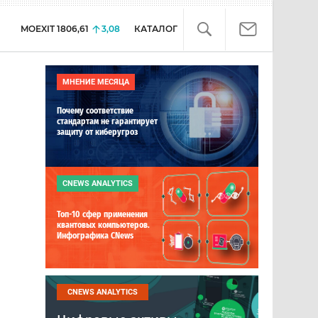
MOEXIT
1806,61
3,08
КАТАЛОГ
МНЕНИЕ МЕСЯЦА
Почему соответствие
стандартам не гарантирует
защиту от киберугроз
CNEWS ANALYTICS
Топ-10 сфер применения
квантовых компьютеров.
Инфографика CNews
CNEWS ANALYTICS