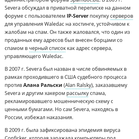
Severa обсуждал в приватной переписке на данном
форуме с пользователем
IP-Server
покупку
серверов
для управления Waledac на хостинге, устойчивом к
жалобам на спам. Он также жаловался, что один из
проданных ему адресов был внесен борцами со
спамом в
черный список
как адрес сервера,
управляющего Waledac.
В 2007 г. Severa был назван в числе обвиняемых в
рамках проходившего в США судебного процесса
против
Алана Ральски
(
Alan Ralsky
), заказавшему
Severa и другим хакером
рассылку
спама,
рекламировавшего мошенническую схему с
ценными бумагами. Но сам Severa, находясь в
России, избежал наказания.
В 2009 г. была зафиксирована эпидемия вируса
Conficker, которая заражала
компьютеры
под