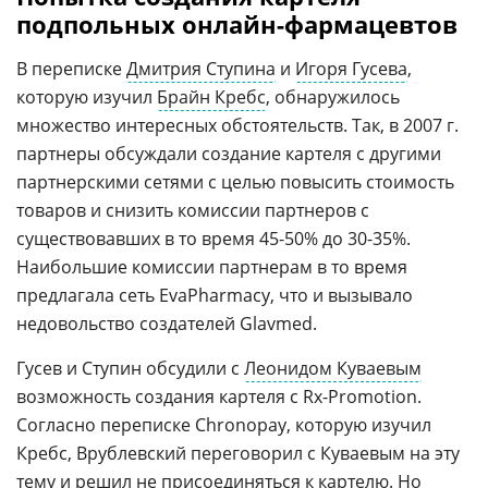
подпольных онлайн-фармацевтов
В переписке
Дмитрия Ступина
и
Игоря Гусева
,
которую изучил
Брайн Кребс
, обнаружилось
множество интересных обстоятельств. Так, в 2007 г.
партнеры обсуждали создание картеля с другими
партнерскими сетями с целью повысить стоимость
товаров и снизить комиссии партнеров с
существовавших в то время 45-50% до 30-35%.
Наибольшие комиссии партнерам в то время
предлагала сеть EvaPharmacy, что и вызывало
недовольство создателей Glavmed.
Гусев и Ступин обсудили с
Леонидом Куваевым
возможность создания картеля с Rx-Promotion.
Согласно переписке Chronopay, которую изучил
Кребс, Врублевский переговорил с Куваевым на эту
тему и решил не присоединяться к картелю. Но