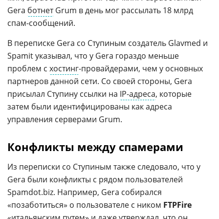
Gera
ботнет
Grum в день мог рассылать 18 млрд
спам-сообщений.
В переписке Gera со Ступиным создатель Glavmed и
Spamit указывал, что у Gera гораздо меньше
проблем с
хостинг
-провайдерами, чем у основных
партнеров данной сети. Со своей стороны, Gera
присылал Ступину ссылки на
IP-адреса
, которые
затем были идентифицированы как адреса
управления серверами Grum.
Конфликты между спамерами
Из переписки со Ступиным также следовало, что у
Gera были конфликты с рядом пользователей
Spamdot.biz. Например, Gera собирался
«позаботиться» о пользователе с ником
FTPFire
«итальянским путем» и даже утверждал, что он