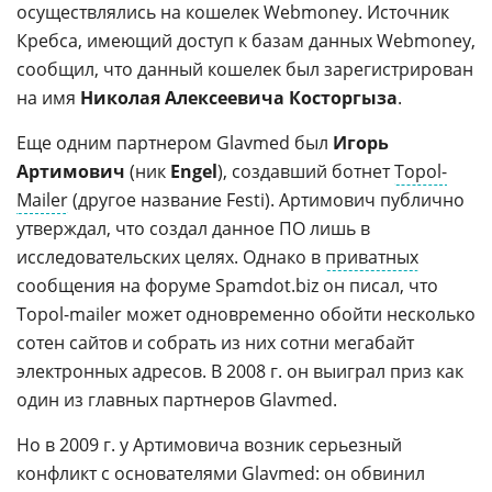
осуществлялись на кошелек Webmoney. Источник
Кребса, имеющий доступ к базам данных Webmoney,
сообщил, что данный кошелек был зарегистрирован
на имя
Николая Алексеевича Косторгыза
.
Еще одним партнером Glavmed был
Игорь
Артимович
(ник
Engel
), создавший ботнет
Topol-
Mailer
(другое название Festi). Артимович публично
утверждал, что создал данное ПО лишь в
исследовательских целях. Однако в
приватных
сообщения на форуме Spamdot.biz он писал, что
Topol-mailer может одновременно обойти несколько
сотен сайтов и собрать из них сотни мегабайт
электронных адресов. В 2008 г. он выиграл приз как
один из главных партнеров Glavmed.
Но в 2009 г. у Артимовича возник серьезный
конфликт с основателями Glavmed: он обвинил