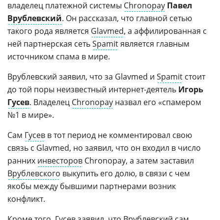
владелец платежной системы
Chronopay
Павел
Врублевский
. Он рассказал, что главной сетью
такого рода является
Glavmed
, а аффилированная с
ней партнерская сеть
Spamit
является главным
источником спама в мире.
Врублевский заявил, что за Glavmed и
Spamit
стоит
до той поры неизвестный интернет-деятель
Игорь
Гусев
. Владелец
Chronopay
назвал его «спамером
№1 в мире».
Сам
Гусев
в тот период не комментировал свою
связь с Glavmed, но заявил, что он входил в число
ранних
инвесторов
Chronopay, а затем заставил
Врублевского
выкупить его долю, в связи с чем
якобы между бывшими партнерами возник
конфликт.
Кроме того, Гусев заявил, что Врублевский сам