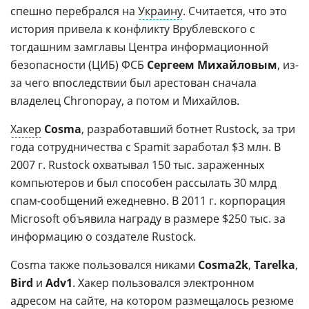
спешно перебрался на
Украину
. Считается, что это
история привела к конфликту Врублевского с
тогдашним замглавы Центра информационной
безопасности (ЦИБ) ФСБ
Сергеем Михайловым
, из-
за чего впоследствии был арестован сначала
владелец Chronopay, а потом и Михайлов.
Хакер
Cosma
, разработавший ботнет Rustock, за три
года сотрудничества с Spamit заработал $3 млн. В
2007 г. Rustock охватывал 150 тыс. зараженных
компьютеров и был способен рассылать 30 млрд
спам-сообщений ежедневно. В 2011 г. корпорация
Microsoft объявила награду в размере $250 тыс. за
информацию о создателе Rustock.
Cosma также пользовался никами
Cosma2k
,
Tarelka
,
Bird
и
Adv1
. Хакер пользовался электронном
адресом на сайте, на котором размещалось резюме