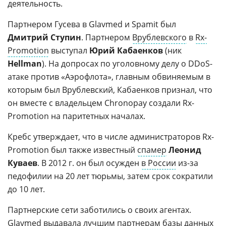
деятельность.
Партнером Гусева в Glavmed и Spamit был
Дмитрий Ступин
. Партнером
Врублевского
в
Rx-
Promotion
выступал
Юрий Кабаенков
(ник
Hellman
). На допросах по уголовному делу о DDoS-
атаке против «Аэрофлота», главным обвиняемым в
которым был Врублевский, Кабаенков признал, что
он вместе с владельцем Chronopay создали Rx-
Promotion на паритетных началах.
Кребс утверждает, что в числе администраторов Rx-
Promotion был также известный
спамер
Леонид
Куваев
. В 2012 г. он был осужден
в России
из-за
педофилии на 20 лет тюрьмы, затем срок сократили
до 10 лет.
Партнерские сети заботились о своих агентах.
Glavmed выдавала лучшим партнерам
базы данных