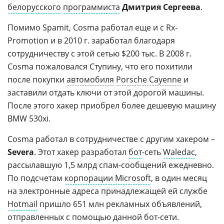
белорусского
программиста
Дмитрия Сергеева
.
Помимо Spamit, Cosma работал еще и с Rx-
Promotion и в 2010 г. заработал благодаря
сотрудничеству с этой сетью $200 тыс. В 2008 г.
Cosma пожаловался Ступину, что его похитили
после покупки
автомобиля
Porsche Cayenne
и
заставили отдать ключи от этой дорогой машины.
После этого хакер приобрел более дешевую машину
BMW 530xi.
Cosma работал в сотрудничестве с другим хакером –
Severa
. Этот хакер разработал
бот
-сеть
Waledac
,
рассылавшую 1,5 млрд спам-сообщений ежедневно.
По подсчетам
корпорации Microsoft
, в один месяц
на электронные адреса принадлежащей ей службе
Hotmail
пришло 651 млн рекламных объявлений,
отправленных с помощью данной бот-сети.