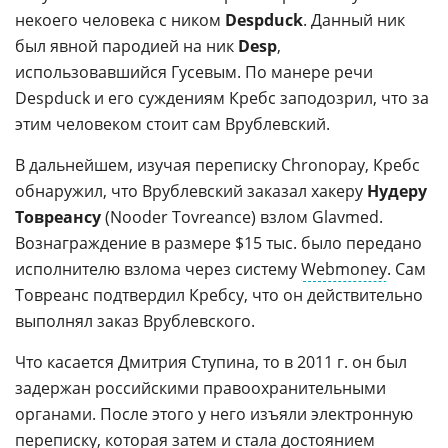
некоего человека с ником
Despduck
. Данный ник
был явной пародией на ник
Desp
,
использовавшийся Гусевым. По манере речи
Despduck и его суждениям Кребс заподозрил, что за
этим человеком стоит сам Врублевский.
В дальнейшем, изучая переписку Chronopay, Кребс
обнаружил, что Врублевский заказал хакеру
Нудеру
Товреансу
(Nooder Tovreance) взлом Glavmed.
Вознаграждение в размере $15 тыс. было передано
исполнителю взлома через систему
Webmoney
. Сам
Товреанс подтвердил Кребсу, что он действительно
выполнял заказ Врублевского.
Что касается Дмитрия Ступина, то в 2011 г. он был
задержан российскими правоохранительными
органами. После этого у него изъяли электронную
переписку, которая затем и стала достоянием