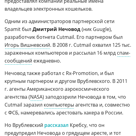
предоставлял компании реальные имена
владельцев электронных кошельков.
Одним из администраторов партнерской сети
Spamit был
Дмитрий Нечовод
(ник Guugle),
разработчик ботнета Cutmail. Его партнером был
Игорь Вишневский
. В 2008 г. Cutmail охватил 125 тыс.
зараженных компьютеров и рассылал 16 млрд
спам-
сообщений
ежедневно.
Нечовод также работал с Rx-Promotion, и был
крупным партнером и другом Врублевского. В 2011
г. агенты Американского аэрокосмического
агентства (
NASA
) заподозрили Нечовода в том, что
Cutmail заразил
компьютеры
агентства и, совместно
с ФСБ, намеревались арестовать хакера в России.
Но Врублевский
рассказал
Кребсу, что он
предупредил Нечовода о грядущем аресте, и тот