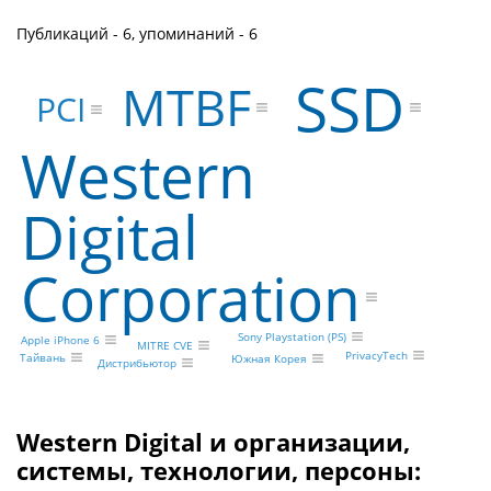
Публикаций - 6, упоминаний - 6
SSD
MTBF
PCI
Western
Digital
Corporation
Sony Playstation (PS)
Apple iPhone 6
MITRE CVE
PrivacyTech
Тайвань
Южная Корея
Дистрибьютор
Western Digital и организации,
системы, технологии, персоны: