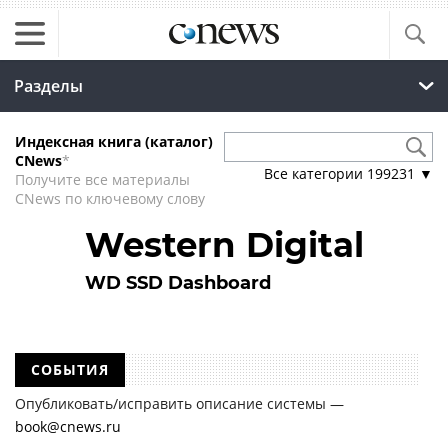
Разделы
Индексная книга (каталог)
CNews
*
Все категории
199231
▼
Получите все материалы
CNews по ключевому слову
Western Digital
WD SSD Dashboard
СОБЫТИЯ
Опубликовать/исправить описание системы —
book@cnews.ru