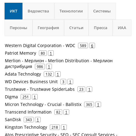
ИКТ
Ведомства
Технологии
Системы
Персоны
География
Статьи
Пресса
ИАА
Western Digital Corporation - WDC
589
6
Patriot Memory
80
1
Merlion - Мерлион - Merlion Distribution - Мерлион
дистрибуция
986
1
Adata Technology
132
1
WD Devices Business Unit
3
1
Trustwave - Trustwave SpiderLabs
23
1
Digma
251
1
Micron Technology - Crucial - Ballistix
365
1
Transcend Information
82
1
SanDisk
343
1
Kingston Technology
218
1
Atos Prescriptive Security - SEQ - SEC Consult Services -