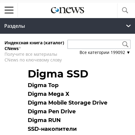
Разделы
Индексная книга (каталог)
CNews
*
Все категории
199092
▼
Получите все материалы
CNews по ключевому слову
Digma SSD
Digma Top
Digma Mega Х
Digma Mobile Storage Drive
Digma Pen Drive
Digma RUN
SSD-накопители