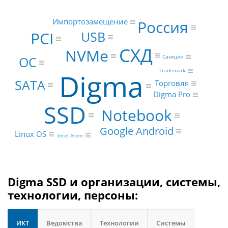
Импортозамещение
Россия
PCI
USB
СХД
NVMe
Санкции
ОС
Trademark
Digma
SATA
Торговля
Digma Pro
SSD
Notebook
Google Android
Linux OS
Intel Atom
Digma SSD и организации, системы,
технологии, персоны:
ИКТ
Ведомства
Технологии
Системы