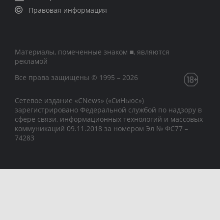
Правовая информация
Материалы, помеченные знаком ■, являются
рекламой
Все права защищены © 1995 – 2026
Сетевое издание «CNews» («СиНьюс»)
зарегистрировано Федеральной службой по надзору в
сфере связи, информационных технологий и массовых
коммуникаций 09.11.2018 за номером Эл № ФС77 –
74283