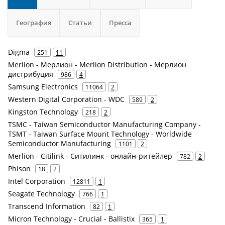
География
Статьи
Пресса
Digma
251
11
Merlion - Мерлион - Merlion Distribution - Мерлион
дистрибуция
986
4
Samsung Electronics
11064
2
Western Digital Corporation - WDC
589
2
Kingston Technology
218
2
TSMC - Taiwan Semiconductor Manufacturing Company -
TSMT - Taiwan Surface Mount Technology - Worldwide
Semiconductor Manufacturing
1101
2
Merlion - Citilink - Ситилинк - онлайн-ритейлер
782
2
Phison
18
2
Intel Corporation
12811
1
Seagate Technology
766
1
Transcend Information
82
1
Micron Technology - Crucial - Ballistix
365
1