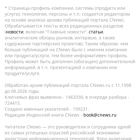
* Страница-профиль компании, системы (продукта или
услуги), технологии, персоны и т.п. создается редактором
на основе анализа архива публикаций портала CNews.
Обрабатываются тексты всех редакционных разделов
(
новости
, включая "Главные новости",
статьи
,
аналитические обзоры рынков, интервью, а также
содержание партнёрских проектов). Таким образом, чем
больше публикаций на CNews было с именем компании
или продукта/услуги, тем более информативен профиль.
Профиль может быть дополнен (обогащен) дополнительной
информацией, в т.ч. презентацией о компании или
продукте/услуге.
Обработан архив публикаций портала CNews.ru c 11.1998
до 08.2026 годы.
Ключевых фраз выявлено - 1463330, в очереди разбора -
724415.
Создано именных указателей - 199231.
Редакция Индексной книги CNews -
book@cnews.ru
Читатели CNews — это руководители и сотрудники одной
из самых успешных отраслей российской экономики:
индустрии информационных технологий. Ядро аудитории