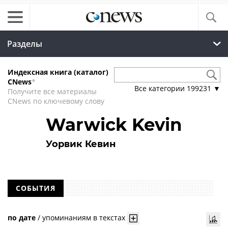
Разделы
Индексная книга (каталог)
CNews
*
Все категории
199231
▼
Получите все материалы
CNews по ключевому слову
Warwick Kevin
Уорвик Кевин
СОБЫТИЯ
по дате
/
упоминаниям в текстах