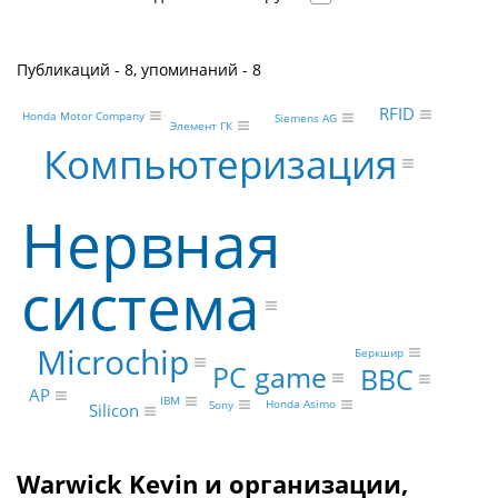
Публикаций - 8, упоминаний - 8
RFID
Honda Motor Company
Siemens AG
Элемент ГК
Компьютеризация
Нервная
система
Microchip
Беркшир
PC game
BBC
AP
IBM
Honda Asimo
Sony
Silicon
Warwick Kevin и организации,