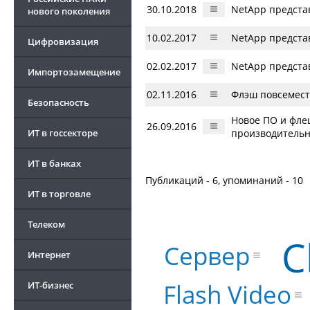
30.10.2018
NetApp предста
нового поколения
10.02.2017
NetApp предста
Цифровизация
02.02.2017
NetApp представ
Импортозамещение
02.11.2016
Флэш повсемест
Безопасность
Новое ПО и фл
26.09.2016
ИТ в госсекторе
производительн
ИТ в банках
Публикаций - 6, упоминаний - 10
ИТ в торговле
Телеком
C
Сервер
Интернет
Flash Video
ИТ-бизнес