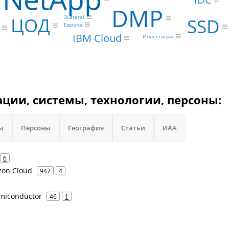
DMP
ЦОД
3Lateral
SSD
Европа
IBM Cloud
Инвестиции
зации, системы, технологии, персоны:
ы
Персоны
География
Статьи
ИАА
6
zon Cloud
947
4
emiconductor
46
1