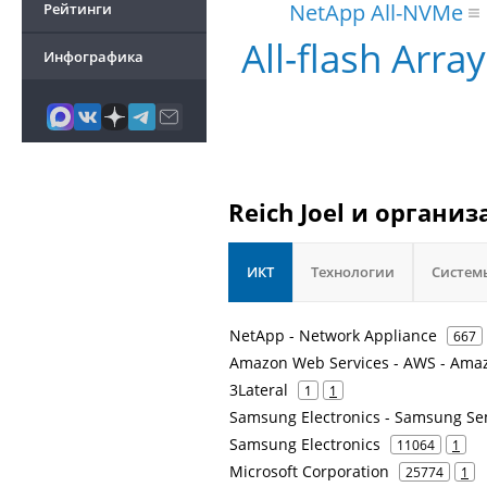
NetApp All-NVMe
Рейтинги
All-flash Array
Инфографика
Reich Joel и органи
ИКТ
Технологии
Систем
NetApp - Network Appliance
667
Amazon Web Services - AWS - Ama
3Lateral
1
1
Samsung Electronics - Samsung S
Samsung Electronics
11064
1
Microsoft Corporation
25774
1