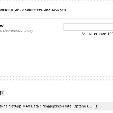
НФЕРЕНЦИИ
МАРКЕТ
ТЕХНИКА
НАУКА
ТВ
ws
*
о ключевому слову
Все категории
19
ила NetApp MAX Data с поддержкой Intel Optane DC
1