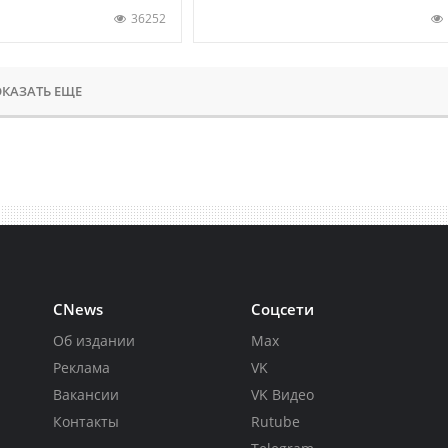
36252
КАЗАТЬ ЕЩЕ
CNews
Соцсети
Об издании
Max
Реклама
VK
Вакансии
VK Видео
Контакты
Rutube