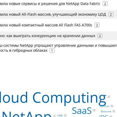
вила новые сервисы и решения для NetApp Data Fabric
2
вила новый All-Flash-массив, улучшающий экономику ЦОД
2
ила новый компактный массив All Flash FAS A700s
2
но: как выиграть конкуренцию на хранении данных
2
еш-системы NetApp упрощают управление данными и повышаю
ость в гибридных облаках
1
loud Computing
SaaS
Gartner
NetApp
Бельгия
IDC
СМБ