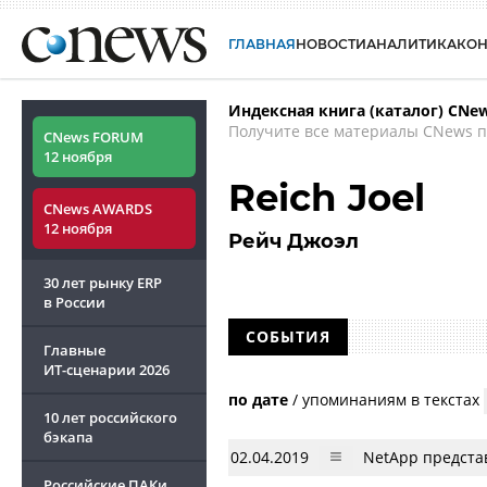
ГЛАВНАЯ
НОВОСТИ
АНАЛИТИКА
КО
Индексная книга (каталог) CNe
Получите все материалы CNews п
CNews FORUM
12 ноября
Reich Joel
CNews AWARDS
12 ноября
Рейч Джоэл
30 лет рынку ERP
в России
СОБЫТИЯ
Главные
ИТ-сценарии
2026
по дате
/
упоминаниям в текстах
10 лет российского
бэкапа
02.04.2019
NetApp представ
Российские ПАКи