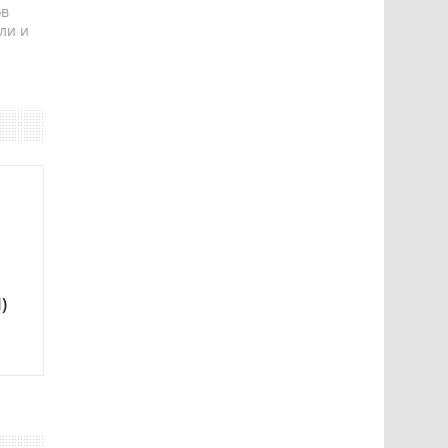
ов
ли и
)