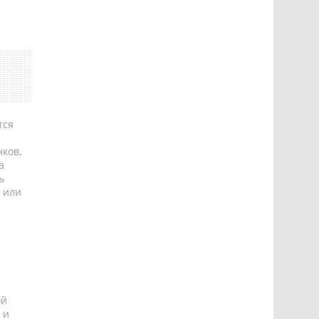
тся
ков,
а
ь
 или
ой
 и