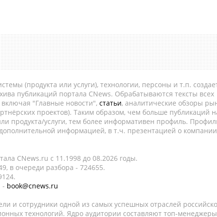
темы (продукта или услуги), технологии, персоны и т.п. создае
рхива публикаций портала CNews. Обрабатываются тексты всех
, включая "Главные новости",
статьи
, аналитические обзоры рын
ртнёрских проектов). Таким образом, чем больше публикаций н
ли продукта/услуги, тем более информативен профиль. Профил
 дополнительной информацией, в т.ч. презентацией о компании
ала CNews.ru c 11.1998 до 08.2026 годы.
9, в очереди разбора - 724655.
9124.
 -
book@cnews.ru
ели и сотрудники одной из самых успешных отраслей российск
онных технологий. Ядро аудитории составляют топ-менеджеры