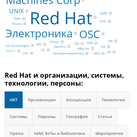
Red Hat
UNIX
SGRC
Райс
FLAC
Xinuos
Электроника
OSC
UW
Unisys
ОПК
OSI
IIPC
CA Technologies
DataPro
FSF
eBay Inc
ОС
C/C++
AP
CTO
НКО
Атомная энергетика
Red Hat и организации, системы,
технологии, персоны:
ИКТ
Организации
Ассоциации
Технологии
Системы
Персоны
География
Статьи
Пресса
НИИ, ВУЗы и библиотеки
Мероприятия