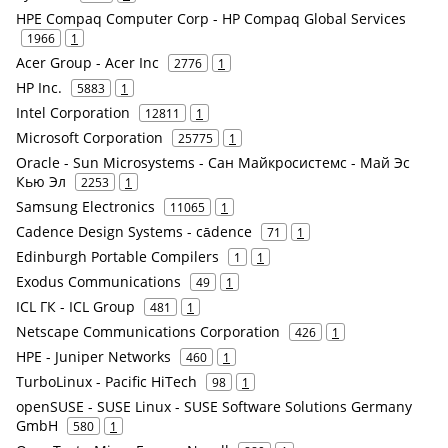
HPE Compaq Computer Corp - HP Compaq Global Services
1966
1
Acer Group - Acer Inc
2776
1
HP Inc.
5883
1
Intel Corporation
12811
1
Microsoft Corporation
25775
1
Oracle - Sun Microsystems - Сан Майкросистемс - Май Эс
Кью Эл
2253
1
Samsung Electronics
11065
1
Cadence Design Systems - cādence
71
1
Edinburgh Portable Compilers
1
1
Exodus Communications
49
1
ICL ГК - ICL Group
481
1
Netscape Communications Corporation
426
1
HPE - Juniper Networks
460
1
TurboLinux - Pacific HiTech
98
1
openSUSE - SUSE Linux - SUSE Software Solutions Germany
GmbH
580
1