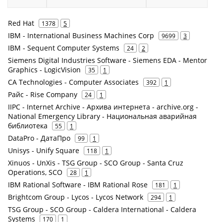
Red Hat
1378
5
IBM - International Business Machines Corp
9699
3
IBM - Sequent Computer Systems
24
2
Siemens Digital Industries Software - Siemens EDA - Mentor
Graphics - LogicVision
35
1
CA Technologies - Computer Associates
392
1
Райс - Rise Company
24
1
IIPC - Internet Archive - Архива интернета - archive.org -
National Emergency Library - Национальная аварийная
библиотека
55
1
DataPro - ДатаПро
99
1
Unisys - Unify Square
118
1
Xinuos - UnXis - TSG Group - SCO Group - Santa Cruz
Operations, SCO
28
1
IBM Rational Software - IBM Rational Rose
181
1
Brightcom Group - Lycos - Lycos Network
294
1
TSG Group - SCO Group - Caldera International - Caldera
Systems
170
1