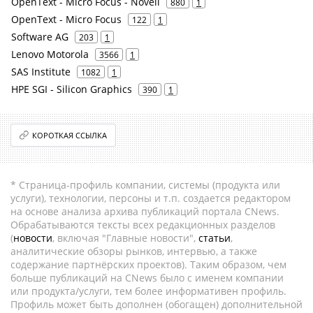
OpenText - Micro Focus - Novell
880
1
OpenText - Micro Focus
122
1
Software AG
203
1
Lenovo Motorola
3566
1
SAS Institute
1082
1
HPE SGI - Silicon Graphics
390
1
КОРОТКАЯ ССЫЛКА
* Страница-профиль компании, системы (продукта или
услуги), технологии, персоны и т.п. создается редактором
на основе анализа архива публикаций портала CNews.
Обрабатываются тексты всех редакционных разделов
(
новости
, включая "Главные новости",
статьи
,
аналитические обзоры рынков, интервью, а также
содержание партнёрских проектов). Таким образом, чем
больше публикаций на CNews было с именем компании
или продукта/услуги, тем более информативен профиль.
Профиль может быть дополнен (обогащен) дополнительной