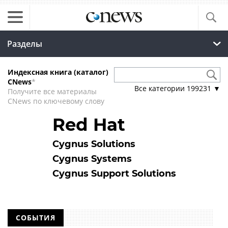
Разделы
Индексная книга (каталог)
CNews
*
Все категории
199231
▼
Получите все материалы
CNews по ключевому слову
Red Hat
Cygnus Solutions
Cygnus Systems
Cygnus Support Solutions
СОБЫТИЯ