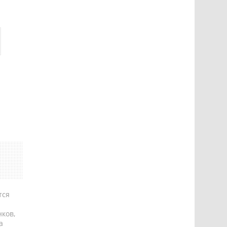
тся
ков,
а