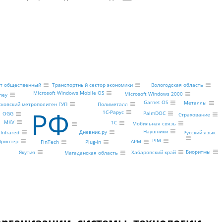
рт общественный
Транспортный сектор экономики
Вологодская область
Microsoft Windows Mobile OS
Microsoft Windows 2000
ney
Garnet OS
Металлы
Полиметалл
ковский метрополитен ГУП
РФ
1С-Рарус
PalmDOC
OGG
Страхование
MKV
1С
Мобильная связь
Наушники
Дневник.ру
Infrared
Русский язык
PIM
Принтер
АРМ
FinTech
Plug-in
Биоритмы
Хабаровский край
Якутия
Магаданская область