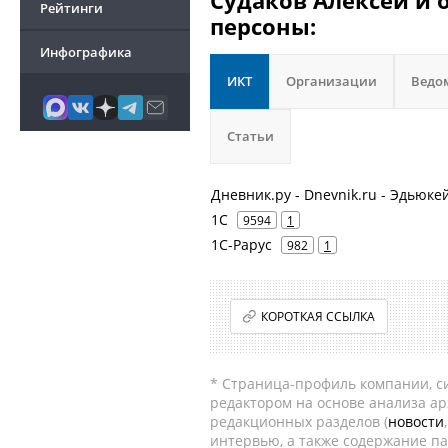
Судаков Алексей и 
Рейтинги
персоны:
Инфографика
ИКТ
Организации
Ведо
Статьи
Дневник.ру - Dnevnik.ru - Эдью
1С
9594
1
1С-Рарус
982
1
КОРОТКАЯ ССЫЛКА
* Страница-профиль компании, сис
редактором на основе анализа а
редакционных разделов (
новости
интервью, а также содержание па