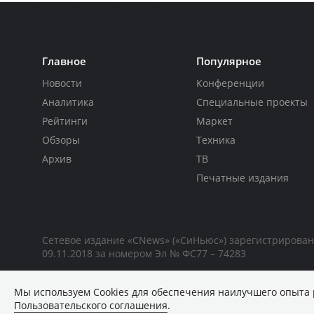
Главное
Популярное
Новости
Конференции
Аналитика
Специальные проекты
Рейтинги
Маркет
Обзоры
Техника
Архив
ТВ
Печатные издания
Сетевое издание «CNews» («СиНьюс») зарегистрирова
09.11.2018 за номером Эл № ФС77 – 74283
Мы используем Сookies для обеспечения наилучшего опыта 
Пользовательского соглашения
.