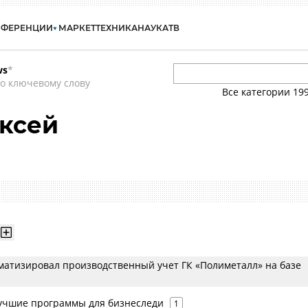
НФЕРЕНЦИИ
МАРКЕТ
ТЕХНИКА
НАУКА
ТВ
ws
*
о ключевому слову
Все категории
19
ксей
оматизировал производственный учет ГК «Полиметалл» на базе
лучшие программы для бизнеследи
1