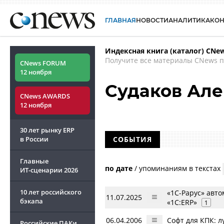
ГЛАВНАЯ
НОВОСТИ
АНАЛИТИКА
КО
Индексная книга (каталог) CNe
Получите все материалы CNews п
CNews FORUM
12 ноября
Судаков Але
CNews AWARDS
12 ноября
30 лет рынку ERP
в России
СОБЫТИЯ
Главные
по дате
/
упоминаниям в текстах
ИТ-сценарии
2026
10 лет российского
«1С-Рарус» авт
11.07.2025
бэкапа
«1С:ERP»
1
06.04.2006
Софт для КПК: 
Российские ПАКи