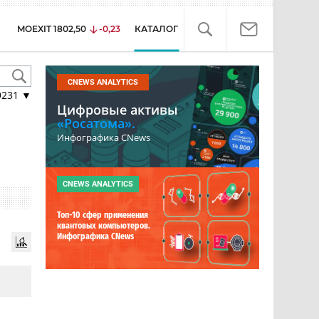
MOEXIT
1802,50
-0,23
КАТАЛОГ
CNEWS ANALYTICS
9231
▼
Цифровые активы
«Росатома».
Инфографика CNews
CNEWS ANALYTICS
Топ-10 сфер применения
квантовых компьютеров.
Инфографика CNews