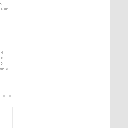
ь
 или
ой
 и
ов
ли и