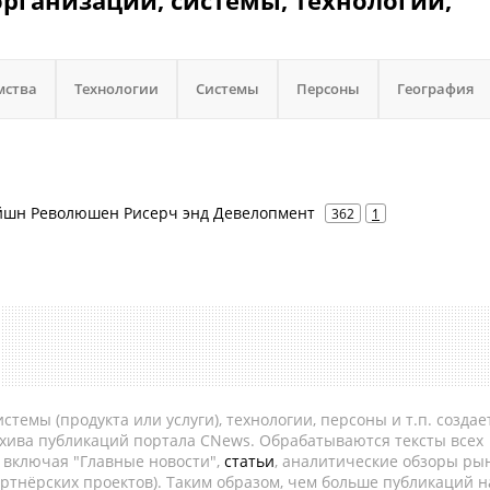
организации, системы, технологии,
мства
Технологии
Системы
Персоны
География
кейшн Революшен Рисерч энд Девелопмент
362
1
темы (продукта или услуги), технологии, персоны и т.п. создае
рхива публикаций портала CNews. Обрабатываются тексты всех
, включая "Главные новости",
статьи
, аналитические обзоры рын
ртнёрских проектов). Таким образом, чем больше публикаций н