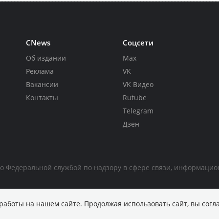
CNews
Соцсети
Об издании
Max
Реклама
VK
Вакансии
VK Видео
Контакты
Rutube
Telegram
Дзен
но Федеральной службой по надзору в сфере связи, информаци
работы на нашем сайте. Продолжая использовать сайт, вы согл