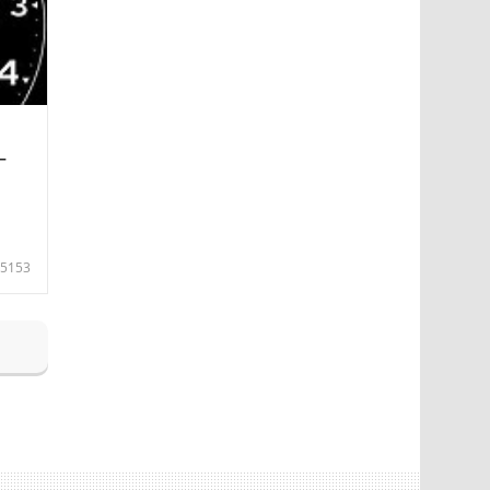
—
5153