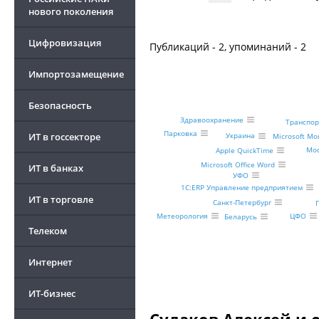
нового поколения
Цифровизация
Публикаций - 2, упоминаний - 2
Импортозамещение
Безопасность
Здравоохранение
Транспо
Парковка
ИТ в госсекторе
Украина
Microsoft Mo
Мос
Apple QuickTime
Microsoft Office Word
ИТ в банках
УФО
1С:ERP Управление предприятием
ИТ в торговле
Санкт-Петербург
ЦФО
Метеорология
Беларусь
Телеком
Интернет
ИТ-бизнес