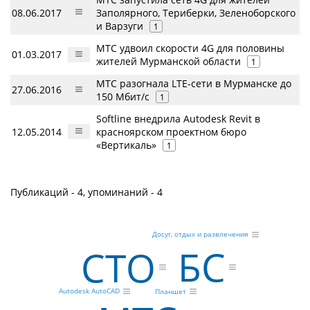
08.06.2017
Заполярного, Териберки, Зеленоборского
и Варзуги
1
МТС удвоил скорости 4G для половины
01.03.2017
жителей Мурманской области
1
МТС разогнала LTE-сети в Мурманске до
27.06.2016
150 Мбит/с
1
Softline внедрила Autodesk Revit в
12.05.2014
красноярском проектном бюро
«Вертикаль»
1
Публикаций - 4, упоминаний - 4
Досуг, отдых и развлечения
БС
CTO
Autodesk AutoCAD
Планшет