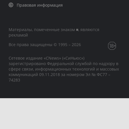
Правовая информация
Материалы, помеченные знаком ■, являются
рекламой
Все права защищены © 1995 – 2026
Сетевое издание «CNews» («СиНьюс»)
зарегистрировано Федеральной службой по надзору в
сфере связи, информационных технологий и массовых
коммуникаций 09.11.2018 за номером Эл № ФС77 –
74283