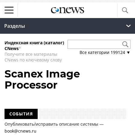
Разделы
Индексная книга (каталог)
CNews
*
Все категории
199124
▼
Получите все материалы
CNews по ключевому слову
Scanex Image
Processor
СОБЫТИЯ
Опубликовать/исправить описание системы —
book@cnews.ru