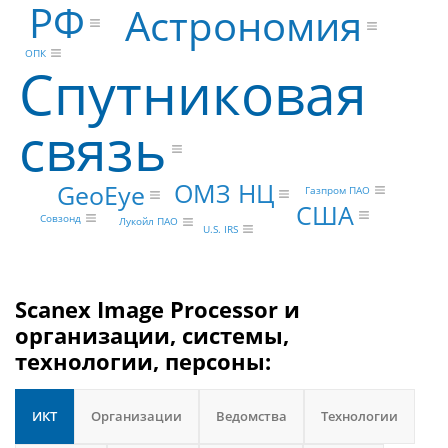
РФ
Астрономия
ОПК
Спутниковая
связь
ОМЗ НЦ
GeoEye
Газпром ПАО
США
Совзонд
Лукойл ПАО
U.S. IRS
Scanex Image Processor и
организации, системы,
технологии, персоны:
ИКТ
Организации
Ведомства
Технологии