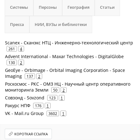
Системы
Персоны
География
Статьи
Пресса
НИИ, ВУЗы и библиотеки
Scanex - Сканэкс НТЦ - Инженерно-технологический центр
261
4
Advent International - Maxar Technologies - DigitalGlobe
130
2
GeoEye - OrbImage - Orbital Imaging Corporation - Space
Imaging
137
2
Роскосмос - РКС - ОМЗ НЦ - Научный центр оперативного
мониторинга Земли
50
2
Совзонд - Sovzond
123
1
Ракурс НПФ
176
1
VK - Mail.ru Group
3602
1
КОРОТКАЯ ССЫЛКА