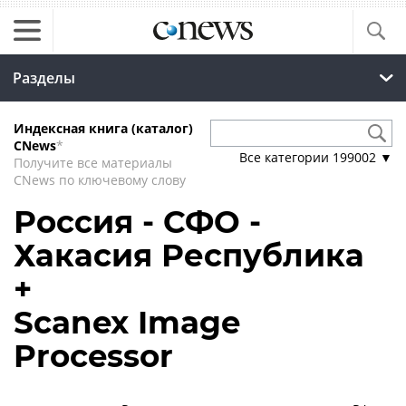
Разделы
Индексная книга (каталог)
CNews
*
Все категории
199002
▼
Получите все материалы
CNews по ключевому слову
Россия - СФО -
Хакасия Республика
+
Scanex Image
Processor