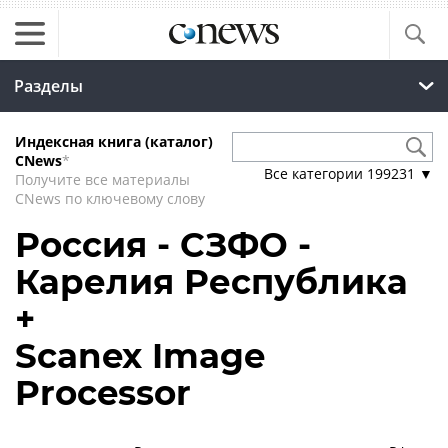
Разделы
Индексная книга (каталог)
CNews
*
Все категории
199231
▼
Получите все материалы
CNews по ключевому слову
Россия - СЗФО -
Карелия Республика
+
Scanex Image
Processor